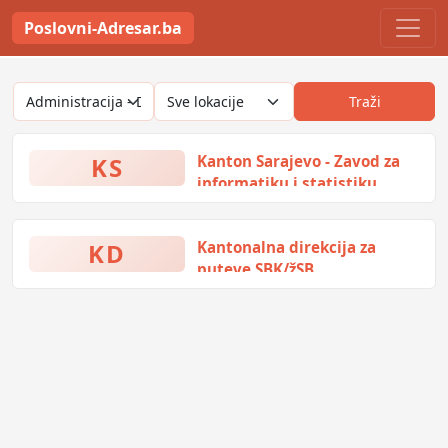
Poslovni-Adresar.ba
Traži
KS
Kanton Sarajevo - Zavod za
informatiku i statistiku
Reisa Dž. čauŠevića 1, Sarajevo,
Bosna i Hercegovina
KD
Kantonalna direkcija za
puteve SBK/žSB
16. kolovoza bb, Busovača, Bosna
i Hercegovina