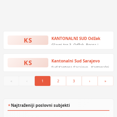
inspektora rada za oblast radnih
odnosa, 1 vodni inspektor, 1
poljoprivredni inspektor i 1
šumarski inspektor).
KS
KANTONALNI SUD Odžak
Glavni trg 3, Odžak, Bosna i
Hercegovina
KS
Kantonalni Sud Sarajevo
Sud Kantona Sarajevo - Kantonalni
Sud Sarajevo
«
‹
1
2
3
›
»
Najtraženiji poslovni subjekti
★