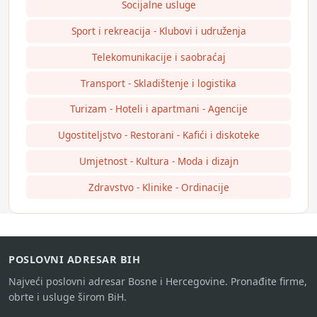
Socijalne usluge
Sport i rekreacija - Klubovi i udruženja
Telekomunikacije i saobraćaj
Transport - Skladištenje i logistika
Turizam - Hoteli i apartmani - Agencije
Ugostiteljstvo - Restorani - Kafići i diskoteke
Umjetnost - Kultura - Moda i dizajn
Zdravstvo - Klinike - Ordinacije
POSLOVNI ADRESAR BIH
Najveći poslovni adresar Bosne i Hercegovine. Pronađite firme,
obrte i usluge širom BiH.