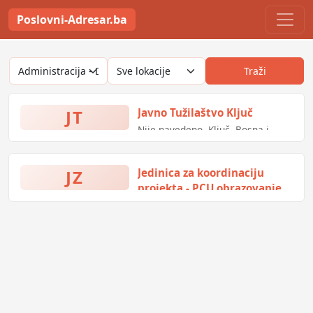
Poslovni-Adresar.ba
Traži
JT
Javno Tužilaštvo Ključ
Nije navedeno, Ključ, Bosna i
Hercegovina
JZ
Jedinica za koordinaciju
projekta - PCU obrazovanje
Tvornička 3, Ilidža, Bosna i
Hercegovina