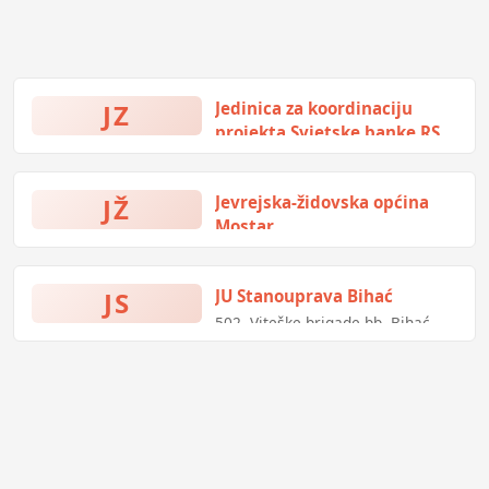
JZ
Jedinica za koordinaciju
projekta Svjetske banke RS
Kralja Petra I Karađorđevića 133,
Banja Luka, Bosna i Hercegovina
JŽ
Jevrejska-židovska općina
Mostar
Kralja Tomislava 11c, Mostar,
Bosna i Hercegovina
JS
JU Stanouprava Bihać
502. Viteške brigade bb, Bihać,
Bosna i Hercegovina