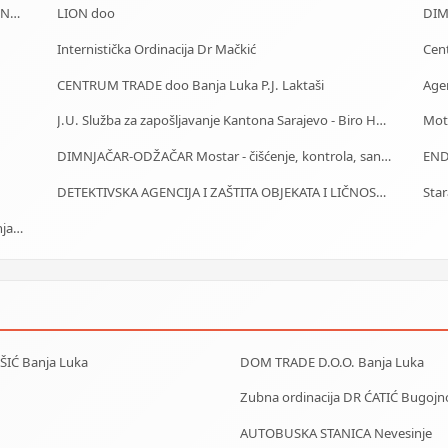
J.U. Služba za zapošljavanje Kantona Sarajevo - Biro Novi Grad
LION doo
DIMN
Internistička Ordinacija Dr Mačkić
CENTRUM TRADE doo Banja Luka P.J. Laktaši
Age
J.U. Služba za zapošljavanje Kantona Sarajevo - Biro Hadžići
Moto
DIMNJAČAR-ODŽAČAR Mostar - čišćenje, kontrola, sanacija
END
DETEKTIVSKA AGENCIJA I ZAŠTITA OBJEKATA I LIČNOSTI ALFA DM Travnik
PRIZMA Mikro MKO Mikro-kreditna organizacija Banja Luka
IŠIĆ Banja Luka
DOM TRADE D.O.O. Banja Luka
Zubna ordinacija DR ĆATIĆ Bugojn
AUTOBUSKA STANICA Nevesinje