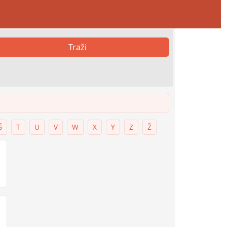
Traži
Š
T
U
V
W
X
Y
Z
Ž