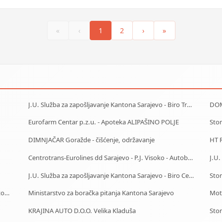
«
‹
1
2
›
»
J.U. Služba za zapošljavanje Kantona Sarajevo - Biro Trnovo
DOM
Eurofarm Centar p.z.u. - Apoteka ALIPAŠINO POLJE
Sto
DIMNJAČAR Goražde - čišćenje, održavanje
HT R
Centrotrans-Eurolines dd Sarajevo - P.J. Visoko - Autobuska stanica
J.U. Služba za zapošljavanje Kantona Sarajevo - Biro Centar
Sto
Centrotrans-Eurolines dd Sarajevo - P.J. Kiseljak - Autobuska stanica
Ministarstvo za boračka pitanja Kantona Sarajevo
Moto
KRAJINA AUTO D.O.O. Velika Kladuša
Sto