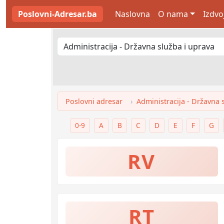
Poslovni-Adresar.ba
Naslovna
O nama
Izdvo
Poslovni adresar
Administracija - Državna 
0-9
A
B
C
D
E
F
G
RV
RT