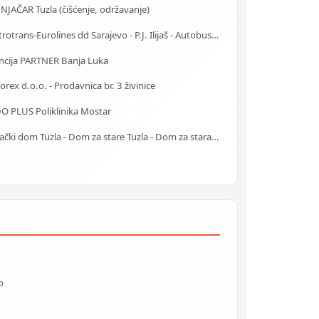
JAČAR Tuzla (čišćenje, održavanje)
Centrotrans-Eurolines dd Sarajevo - P.J. Ilijaš - Autobuska stanica
ncija PARTNER Banja Luka
rex d.o.o. - Prodavnica br. 3 živinice
O PLUS Poliklinika Mostar
Starački dom Tuzla - Dom za stare Tuzla - Dom za stara lica Tuzla
o