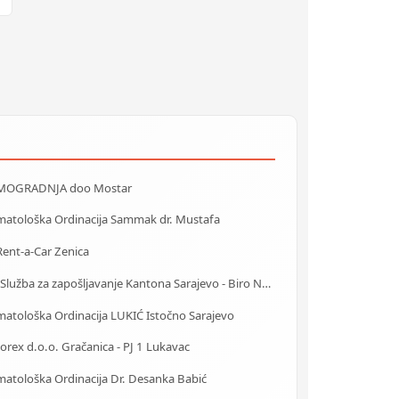
OGRADNJA doo Mostar
matološka Ordinacija Sammak dr. Mustafa
ent-a-Car Zenica
J.U. Služba za zapošljavanje Kantona Sarajevo - Biro Novo Sarajevo
matološka Ordinacija LUKIĆ Istočno Sarajevo
rex d.o.o. Gračanica - PJ 1 Lukavac
matološka Ordinacija Dr. Desanka Babić