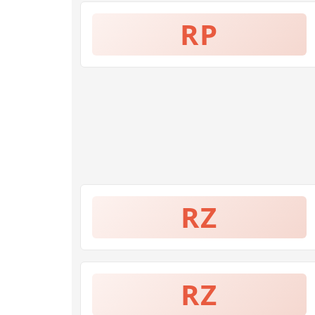
RP
RZ
RZ