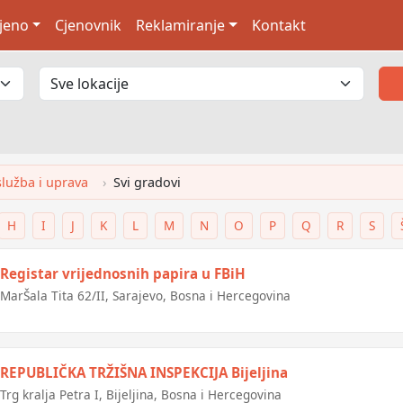
jeno
Cjenovnik
Reklamiranje
Kontakt
služba i uprava
Svi gradovi
H
I
J
K
L
M
N
O
P
Q
R
S
Registar vrijednosnih papira u FBiH
MarŠala Tita 62/II, Sarajevo, Bosna i Hercegovina
REPUBLIČKA TRŽIŠNA INSPEKCIJA Bijeljina
Trg kralja Petra I, Bijeljina, Bosna i Hercegovina