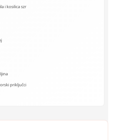
 i kosilica szr
j
ljina
rski priključci