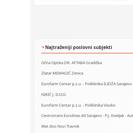
Najtraženiji poslovni subjekti
★
Očna Optika DR. AFTABA Gradiška
Zlatar MEMAGIĆ Zenica
Eurofarm Centar p.z.u. - Poliklinika ILIDŽA Sarajevo
NIKIĆ J. D.O.O.
Eurofarm Centar p.z.u. - Poliklinika Visoko
Met doo Novi Travnik