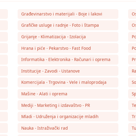
Građevinarstvo i materijali - Boje i lakovi
O
Grafičke usluge i radnje - Foto i štampa
Os
Grijanje - Klimatizacija - Izolacija
Po
Hrana i piće - Pekarstvo - Fast Food
Po
Informatika - Elektronika - Računari i oprema
Pr
Institucije - Zavodi - Ustanove
Ra
Komercijala - Trgovina - Vele i maloprodaja
So
Mašine - Alati i oprema
Sp
Mediji - Marketing i izdavaštvo - PR
Te
Mladi - Udruženja i organizacije mladih
Tr
Nauka - Istraživački rad
Tu