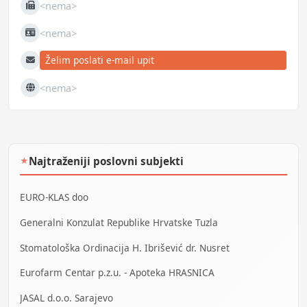
<nema>
Fax
<nema>
JIB
Želim poslati e-mail upit
E-mail
<nema>
Web
Najtraženiji poslovni subjekti
★
EURO-KLAS doo
Generalni Konzulat Republike Hrvatske Tuzla
Stomatološka Ordinacija H. Ibrišević dr. Nusret
Eurofarm Centar p.z.u. - Apoteka HRASNICA
JASAL d.o.o. Sarajevo