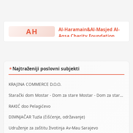
AH
Al-Haramain&Al-Masjed Al-
Aqsa Charity Foundation
Hasiba Brankovića 2a, Sarajevo,
Bosna i Hercegovina
Najtraženiji poslovni subjekti
★
KRAJINA COMMERCE D.O.O.
Starački dom Mostar - Dom za stare Mostar - Dom za stara lica Mostar
RAKIĆ doo Pelagićevo
DIMNJAČAR Tuzla (čišćenje, održavanje)
Udruženje za zaštitu životinja Av-Mau Sarajevo