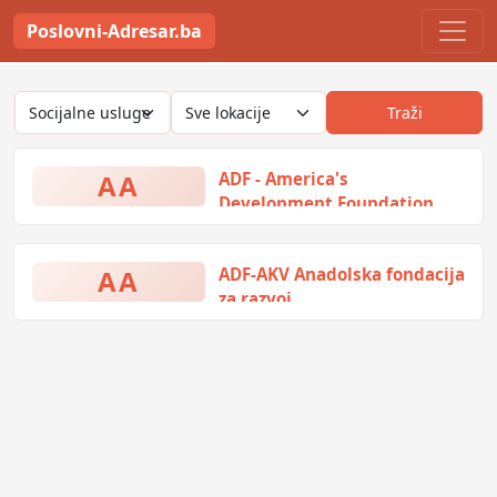
Poslovni-Adresar.ba
Traži
AA
ADF - America's
Development Foundation
Skenderija 44, Sarajevo, Bosna i
Hercegovina
AA
ADF-AKV Anadolska fondacija
za razvoj
Adila Grebe 1a, Sarajevo, Bosna i
Hercegovina