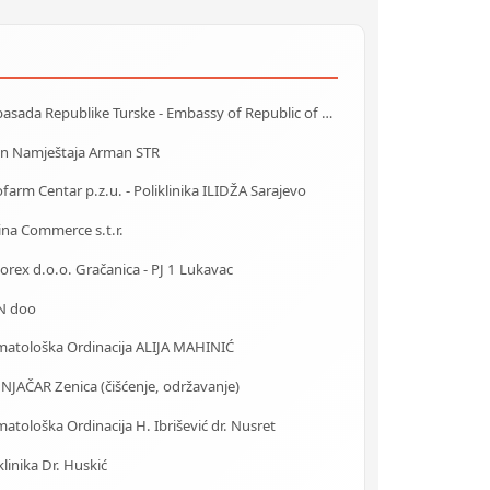
Ambasada Republike Turske - Embassy of Republic of Turkey
on Namještaja Arman STR
farm Centar p.z.u. - Poliklinika ILIDŽA Sarajevo
ina Commerce s.t.r.
rex d.o.o. Gračanica - PJ 1 Lukavac
N doo
matološka Ordinacija ALIJA MAHINIĆ
NJAČAR Zenica (čišćenje, održavanje)
atološka Ordinacija H. Ibrišević dr. Nusret
klinika Dr. Huskić