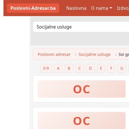
Poslovni-Adresar.ba
Naslovna
O nama
Izdvo
Poslovni adresar
Socijalne usluge
Svi g
0-9
A
B
C
D
E
F
G
OC
OC