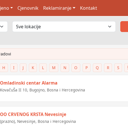
jeno
Cjenovnik
Reklamiranje
Kontakt
radovi
H
I
J
K
L
M
N
O
P
Q
R
S
Omladinski centar Alarma
KovačuŠa II 10, Bugojno, Bosna i Hercegovina
OO CRVENOG KRSTA Nevesinje
(prazno), Nevesinje, Bosna i Hercegovina