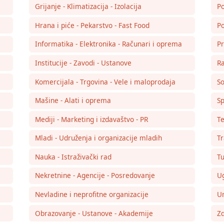
Grijanje - Klimatizacija - Izolacija
Po
Hrana i piće - Pekarstvo - Fast Food
Po
Informatika - Elektronika - Računari i oprema
Pr
Institucije - Zavodi - Ustanove
Ra
Komercijala - Trgovina - Vele i maloprodaja
So
Mašine - Alati i oprema
Sp
Mediji - Marketing i izdavaštvo - PR
Te
Mladi - Udruženja i organizacije mladih
Tr
Nauka - Istraživački rad
Tu
Nekretnine - Agencije - Posredovanje
Ug
Nevladine i neprofitne organizacije
Um
Obrazovanje - Ustanove - Akademije
Zd