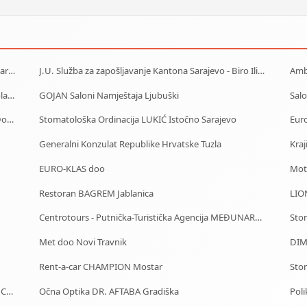
AlfaLab Laboratorija Banja Luka (Centar - Borik - Lazarevo)
J.U. Služba za zapošljavanje Kantona Sarajevo - Biro Ilidža
Yavuz Company doo - Proizvodnja PVC profila za stolariju
GOJAN Saloni Namještaja Ljubuški
Sal
Starački dom Gračanica - Dom za stare Gračanica - Dom za stara lica Gračanica
Stomatološka Ordinacija LUKIĆ Istočno Sarajevo
Euro
Generalni Konzulat Republike Hrvatske Tuzla
Kraj
EURO-KLAS doo
Moto
Restoran BAGREM Jablanica
LIO
Centrotours - Putnička-Turistička Agencija MEĐUNARODNI AERODROM Sarajevo
Sto
Met doo Novi Travnik
DIM
Rent-a-car CHAMPION Mostar
Stom
Car Rental - Mietwagen - Iznajmljivanje auta - Rent a Car Bihać
Očna Optika DR. AFTABA Gradiška
Poli