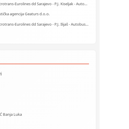
Centrotrans-Eurolines dd Sarajevo - P.J. Kiseljak - Autobuska stanica
stička agencija Geaturs d.o.o.
Centrotrans-Eurolines dd Sarajevo - P.J. Ilijaš - Autobuska stanica
j
 Banja Luka