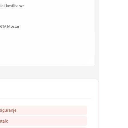
 i kosilica szr
VITA Mostar
siguranje
talo