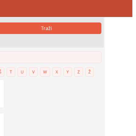
Traži
Š
T
U
V
W
X
Y
Z
Ž