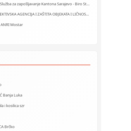
J.U. Služba za zapošljavanje Kantona Sarajevo - Biro Stari Grad
DETEKTIVSKA AGENCIJA I ZAŠTITA OBJEKATA I LIČNOSTI ALFA DM Travnik
a ANRI Mostar
o
 Banja Luka
 i kosilica szr
CA Brčko