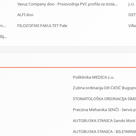
Yavuz Company doo - Proizvodnja PVC profila za stolariju
ALFI doo
MAK Parts & Service - Autodijelovi za putnička i teretna vozila Gračanica
FILOZOFSKI FAKULTET Pale
Vill
J.U. Služba za zapošljavanje Kantona Sarajevo - Biro IlijaŠ
Poliklinika MEDICA z.u.
Zubna ordinacija DR ĆATIĆ Bugojn
STOMATOLOŠKA ORDINACIJA SIMIĆ
Precizna Mehanika SENČI - Servis pila
AUTOBUSKA STANICA Sanski Most
AUTOBUSKA STANICA - BILETARNI