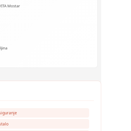
VITA Mostar
ljina
siguranje
talo