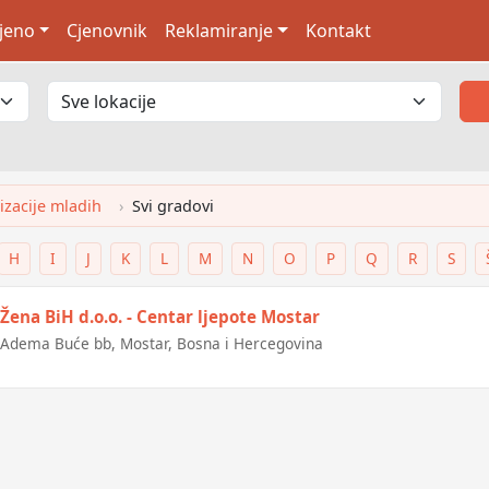
jeno
Cjenovnik
Reklamiranje
Kontakt
izacije mladih
Svi gradovi
H
I
J
K
L
M
N
O
P
Q
R
S
Žena BiH d.o.o. - Centar ljepote Mostar
Adema Buće bb, Mostar, Bosna i Hercegovina