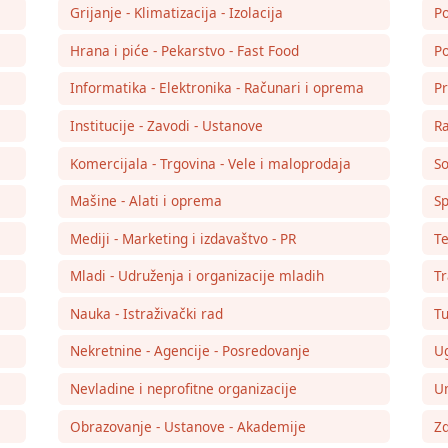
Grijanje - Klimatizacija - Izolacija
Po
Hrana i piće - Pekarstvo - Fast Food
Po
Informatika - Elektronika - Računari i oprema
Pr
Institucije - Zavodi - Ustanove
Ra
Komercijala - Trgovina - Vele i maloprodaja
So
Mašine - Alati i oprema
Sp
Mediji - Marketing i izdavaštvo - PR
Te
Mladi - Udruženja i organizacije mladih
Tr
Nauka - Istraživački rad
Tu
Nekretnine - Agencije - Posredovanje
Ug
Nevladine i neprofitne organizacije
Um
Obrazovanje - Ustanove - Akademije
Zd