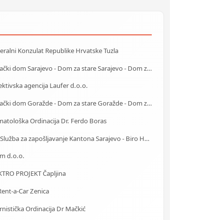
ralni Konzulat Republike Hrvatske Tuzla
Starački dom Sarajevo - Dom za stare Sarajevo - Dom za stara lica Sarajevo
ktivska agencija Laufer d.o.o.
Starački dom Goražde - Dom za stare Goražde - Dom za stara lica Goražde
atološka Ordinacija Dr. Ferdo Boras
J.U. Služba za zapošljavanje Kantona Sarajevo - Biro Hadžići
m d.o.o.
KTRO PROJEKT Čapljina
ent-a-Car Zenica
rnistička Ordinacija Dr Mačkić