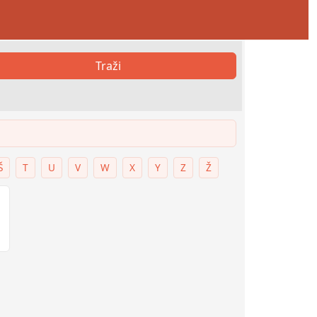
Traži
Š
T
U
V
W
X
Y
Z
Ž