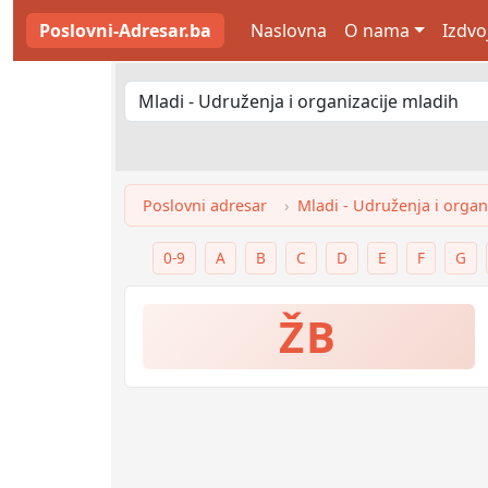
Poslovni-Adresar.ba
Naslovna
O nama
Izdvo
Poslovni adresar
Mladi - Udruženja i organ
0-9
A
B
C
D
E
F
G
ŽB