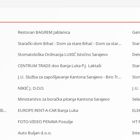
Restoran BAGREM Jablanica
Gene
Starački dom Bihać - Dom za stare Bihać - Dom za stara lica Bihać
Stomatološka Ordinacija LUKIĆ Istočno Sarajevo
Dete
CENTRUM TRADE doo Banja Luka P.J. Laktaši
J.U. Služba za zapošljavanje Kantona Sarajevo - Biro Trnovo
Stom
NIKIĆ J. D.O.O.
Ministarstvo za boračka pitanja Kantona Sarajevo
Sela
J.U. Služba za zapošljavanje Kantona Sarajevo - Biro Ilidža
EUROPE RENT-A-CAR Banja Luka
ELE
FOTO-VIDEO PENAVA Posušje
HT R
Auto Buljan d.o.o.
Inte