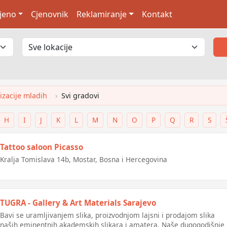
jeno
Cjenovnik
Reklamiranje
Kontakt
izacije mladih
Svi gradovi
H
I
J
K
L
M
N
O
P
Q
R
S
Tattoo saloon Picasso
Kralja Tomislava 14b, Mostar, Bosna i Hercegovina
TUGRA - Gallery & Art Materials Sarajevo
Bavi se uramljivanjem slika, proizvodnjom lajsni i prodajom slika
naših eminentnih akademskih slikara i amatera. Naše dugogodišnje