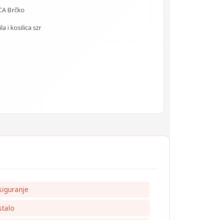
CA Brčko
 i kosilica szr
siguranje
talo