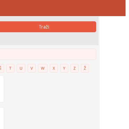
Traži
Š
T
U
V
W
X
Y
Z
Ž