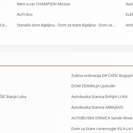
Rent-a-car CHAMPION Mostar
Auto
ALFI doo
ELE
J.U. Služba za zapošljavanje Kantona Sarajevo - Biro Centar
Starački dom Bijeljina - Dom za stare Bijeljina - Dom za stara lica Bijeljina
Zubna ordinacija DR ĆATIĆ Bugojn
DOM ZDRAVLJA Ljubuški
IŠIĆ Banja Luka
Autobuska Stanica BANJA LUKA
Autobuska Stanica SARAJEVO
AUTOBUSKA STANICA Sanski Most
Dom za Stare i iznemogle VILA-LA-