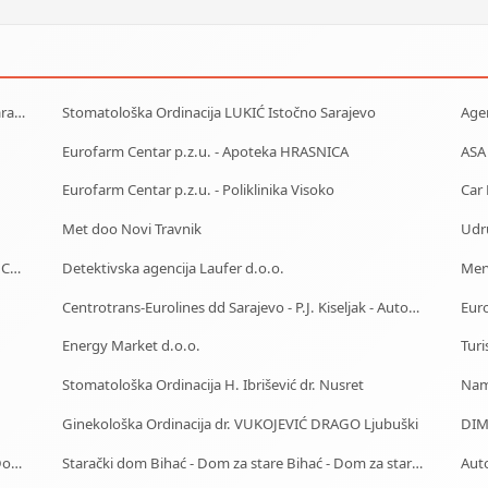
Starački dom Tuzla - Dom za stare Tuzla - Dom za stara lica Tuzla
Stomatološka Ordinacija LUKIĆ Istočno Sarajevo
Age
Eurofarm Centar p.z.u. - Apoteka HRASNICA
ASA
Eurofarm Centar p.z.u. - Poliklinika Visoko
Met doo Novi Travnik
Udru
Car Rental - Mietwagen - Iznajmljivanje auta - Rent a Car Bihać
Detektivska agencija Laufer d.o.o.
Mer
Centrotrans-Eurolines dd Sarajevo - P.J. Kiseljak - Autobuska stanica
Euro
Energy Market d.o.o.
Turi
Stomatološka Ordinacija H. Ibrišević dr. Nusret
Nam
Ginekološka Ordinacija dr. VUKOJEVIĆ DRAGO Ljubuški
DIM
Starački dom Gračanica - Dom za stare Gračanica - Dom za stara lica Gračanica
Starački dom Bihać - Dom za stare Bihać - Dom za stara lica Bihać
Auto