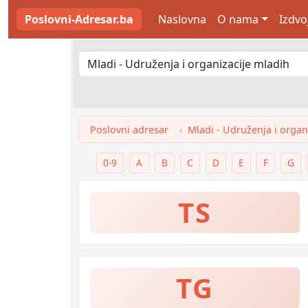
Poslovni-Adresar.ba
Naslovna
O nama
Izdvo
Poslovni adresar
Mladi - Udruženja i organ
0-9
A
B
C
D
E
F
G
TS
TG