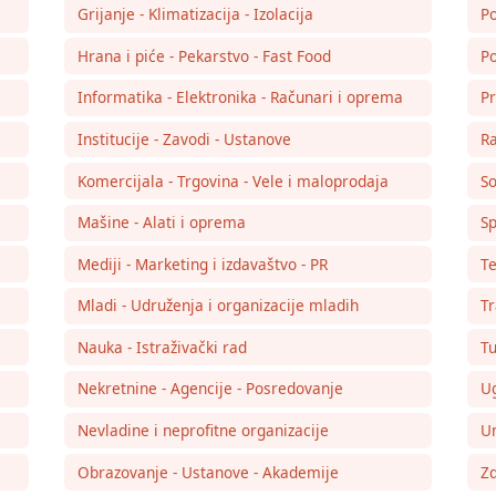
Grijanje - Klimatizacija - Izolacija
Po
Hrana i piće - Pekarstvo - Fast Food
Po
Informatika - Elektronika - Računari i oprema
Pr
Institucije - Zavodi - Ustanove
Ra
Komercijala - Trgovina - Vele i maloprodaja
So
Mašine - Alati i oprema
Sp
Mediji - Marketing i izdavaštvo - PR
Te
Mladi - Udruženja i organizacije mladih
Tr
Nauka - Istraživački rad
Tu
Nekretnine - Agencije - Posredovanje
Ug
Nevladine i neprofitne organizacije
Um
Obrazovanje - Ustanove - Akademije
Zd