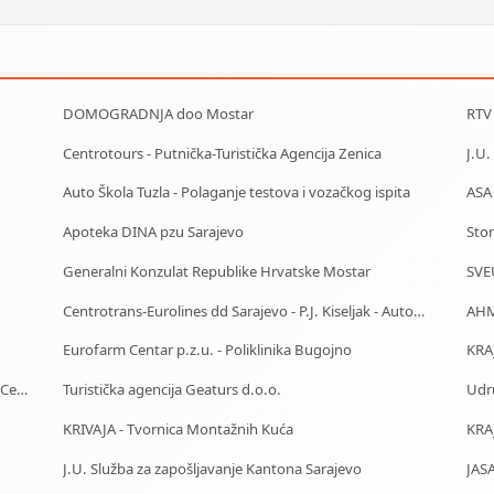
DOMOGRADNJA doo Mostar
RTV
Centrotours - Putnička-Turistička Agencija Zenica
Auto Škola Tuzla - Polaganje testova i vozačkog ispita
ASA
Apoteka DINA pzu Sarajevo
Stom
Generalni Konzulat Republike Hrvatske Mostar
Centrotrans-Eurolines dd Sarajevo - P.J. Kiseljak - Autobuska stanica
AHM
Eurofarm Centar p.z.u. - Poliklinika Bugojno
KRA
J.U. Služba za zapošljavanje Kantona Sarajevo - Biro Centar
Turistička agencija Geaturs d.o.o.
Udru
KRIVAJA - Tvornica Montažnih Kuća
KRA
J.U. Služba za zapošljavanje Kantona Sarajevo
JASA