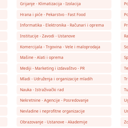
Grijanje - Klimatizacija - Izolacija
Po
Hrana i piće - Pekarstvo - Fast Food
Po
Informatika - Elektronika - Računari i oprema
Pr
Institucije - Zavodi - Ustanove
Ra
Komercijala - Trgovina - Vele i maloprodaja
So
Mašine - Alati i oprema
Sp
Mediji - Marketing i izdavaštvo - PR
Te
Mladi - Udruženja i organizacije mladih
Tr
Nauka - Istraživački rad
Tu
Nekretnine - Agencije - Posredovanje
Ug
Nevladine i neprofitne organizacije
Um
Obrazovanje - Ustanove - Akademije
Zd