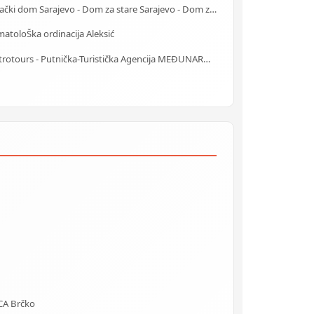
Starački dom Sarajevo - Dom za stare Sarajevo - Dom za stara lica Sarajevo
atoloŠka ordinacija Aleksić
Centrotours - Putnička-Turistička Agencija MEĐUNARODNI AERODROM Sarajevo
CA Brčko