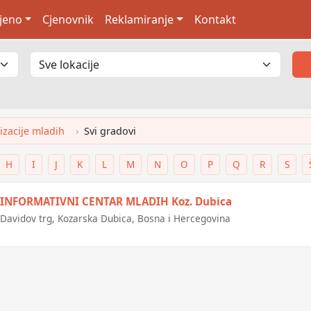
jeno
Cjenovnik
Reklamiranje
Kontakt
izacije mladih
Svi gradovi
H
I
J
K
L
M
N
O
P
Q
R
S
INFORMATIVNI CENTAR MLADIH Koz. Dubica
Davidov trg, Kozarska Dubica, Bosna i Hercegovina