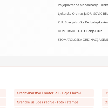
Poljoprivredna Mehanizacija - Trakto
Ljekarska Ordinacija DR. ŠOVIĆ Bije
Z.U. Specijalistička Pedijatrijska 
DOM TRADE D.O.O. Banja Luka
STOMATOLOŠKA ORDINACIJA SIMIĆ
Građevinarstvo i materijali - Boje i lakovi
O
Grafičke usluge i radnje - Foto i štampa
Os