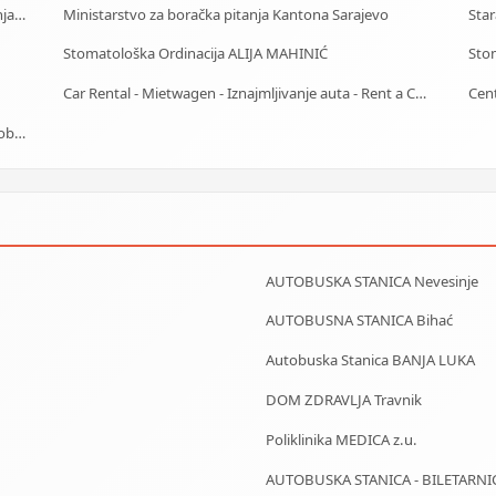
PRIZMA Mikro MKO Mikro-kreditna organizacija Banja Luka
Ministarstvo za boračka pitanja Kantona Sarajevo
Stomatološka Ordinacija ALIJA MAHINIĆ
Stom
Car Rental - Mietwagen - Iznajmljivanje auta - Rent a Car Sarajevo
Centrotrans-Eurolines dd Sarajevo - P.J. Visoko - Autobuska stanica
AUTOBUSKA STANICA Nevesinje
AUTOBUSNA STANICA Bihać
Autobuska Stanica BANJA LUKA
DOM ZDRAVLJA Travnik
Poliklinika MEDICA z.u.
AUTOBUSKA STANICA - BILETARNI