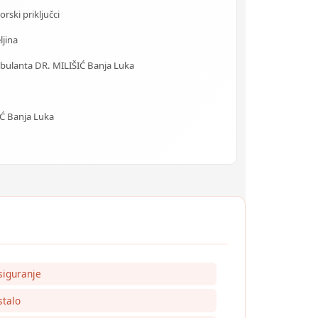
rski priključci
ljina
Ambulanta DR. MILIŠIĆ Banja Luka
 Banja Luka
siguranje
talo