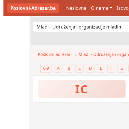
Poslovni-Adresar.ba
Naslovna
O nama
Izdvo
Poslovni adresar
Mladi - Udruženja i organ
0-9
A
B
C
D
E
F
G
IC