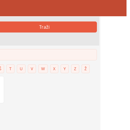
Traži
Š
T
U
V
W
X
Y
Z
Ž