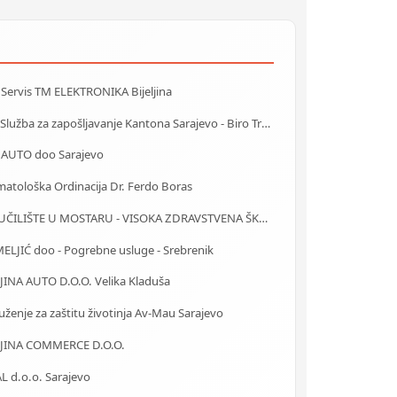
 Servis TM ELEKTRONIKA Bijeljina
J.U. Služba za zapošljavanje Kantona Sarajevo - Biro Trnovo
 AUTO doo Sarajevo
atološka Ordinacija Dr. Ferdo Boras
SVEUČILIŠTE U MOSTARU - VISOKA ZDRAVSTVENA ŠKOLA
ELJIĆ doo - Pogrebne usluge - Srebrenik
JINA AUTO D.O.O. Velika Kladuša
ženje za zaštitu životinja Av-Mau Sarajevo
JINA COMMERCE D.O.O.
L d.o.o. Sarajevo