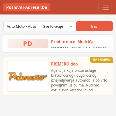
Poslovni-Adresar.ba
Traži
PD
Prodex d.o.o. Modriča
Preduzeće Prodex d.o.o. Modriča
osnovano 2000.god, nudi
mogućnost cjelokupnog
VIP PREMIUM
rješavanja široke palete
PRIMERO doo
problema vezanih za industriju i
Agencija koja pruža usluge
industrijeske potrebe.
kratkoročnog i dugoročnog
iznajmljivanja automobila po vrlo
U ponudi industrijske opreme,
povoljnim uslovima. Nudimo
nalazi se paleta najpoznatijih
vozila svih kategorija, od
svjetskih firmi kao što su:
najmanjeg automobila Hyundai
Getz do putničkog kombija Ford
LS (LS frekventni regulatori, ,
Transit
kontaktori i bimetalni
releji,Automatski osigurači)