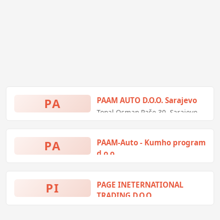
PA
PAAM AUTO D.O.O. Sarajevo
Topal Osman Paše 30, Sarajevo,
Bosna i Hercegovina
PA
PAAM-Auto - Kumho program
d.o.o.
Topal Osman-paŠe 30, Sarajevo,
Bosna i Hercegovina
PI
PAGE INETERNATIONAL
TRADING D.O.O.
Generalni distributer za BiH za
MITSUBISHI MOTORS vozila i