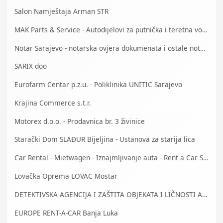
Salon Namještaja Arman STR
MAK Parts & Service - Autodijelovi za putnička i teretna vozila Gračanica
Notar Sarajevo - notarska ovjera dokumenata i ostale notarske usluge
SARIX doo
Eurofarm Centar p.z.u. - Poliklinika UNITIC Sarajevo
Krajina Commerce s.t.r.
Motorex d.o.o. - Prodavnica br. 3 živinice
Starački Dom SLAĐUR Bijeljina - Ustanova za starija lica
Car Rental - Mietwagen - Iznajmljivanje auta - Rent a Car Sarajevo
Lovačka Oprema LOVAC Mostar
DETEKTIVSKA AGENCIJA I ZAŠTITA OBJEKATA I LIČNOSTI ALFA DM Travnik
EUROPE RENT-A-CAR Banja Luka