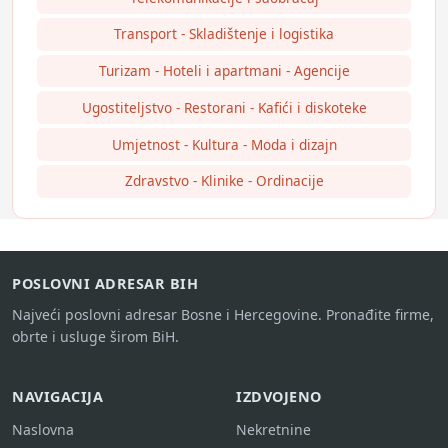
Transport - Skladištenje i logistika
Turizam - Hoteli i apartmani - Agencije
Ugostiteljstvo - Restorani - Kafići i diskoteke
Umjetnost - Kultura - Moda i dizajn
Zdravstvo - Klinike - Ordinacije
POSLOVNI ADRESAR BIH
Najveći poslovni adresar Bosne i Hercegovine. Pronađite firme,
obrte i usluge širom BiH.
NAVIGACIJA
IZDVOJENO
Naslovna
Nekretnine