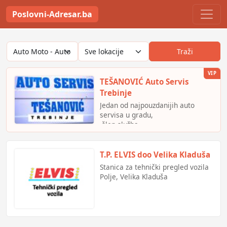
Poslovni-Adresar.ba
Traži
VIP
TEŠANOVIĆ Auto Servis
Trebinje
Jedan od najpouzdanijih auto
servisa u gradu,
-šlep služba
-autopraonica
-vulkanizer
-ovlašteni saradnik BIHAMK-a
T.P. ELVIS doo Velika Kladuša
-ovlašteni servis LADA auto -
Stanica za tehnički pregled vozila
Banja Luka
Polje, Velika Kladuša