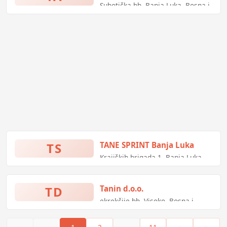
Subotička bb, Banja Luka, Bosna i
Hercegovina
TS
TANE SPRINT Banja Luka
Krajiških brigada 1, Banja Luka,
Bosna i Hercegovina
TD
Tanin d.o.o.
ekrekčije bb, Visoko, Bosna i
Hercegovina