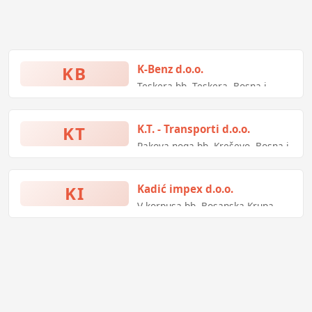
KB
K-Benz d.o.o.
Teskera bb, Teskera, Bosna i
Hercegovina
KT
K.T. - Transporti d.o.o.
Rakova noga bb, Kreševo, Bosna i
Hercegovina
KI
Kadić impex d.o.o.
V korpusa bb, Bosanska Krupa,
Bosna i Hercegovina