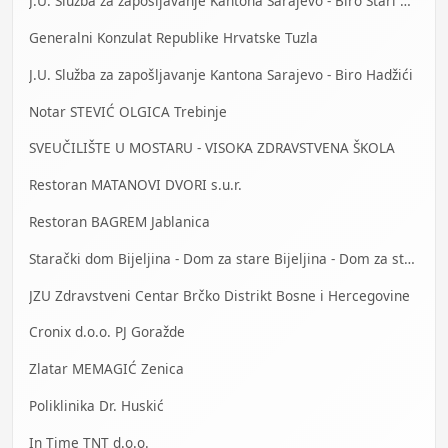
J.U. Služba za zapošljavanje Kantona Sarajevo - Biro Stari Grad
Generalni Konzulat Republike Hrvatske Tuzla
J.U. Služba za zapošljavanje Kantona Sarajevo - Biro Hadžići
Notar STEVIĆ OLGICA Trebinje
SVEUČILIŠTE U MOSTARU - VISOKA ZDRAVSTVENA ŠKOLA
Restoran MATANOVI DVORI s.u.r.
Restoran BAGREM Jablanica
Starački dom Bijeljina - Dom za stare Bijeljina - Dom za stara lica Bijeljina
JZU Zdravstveni Centar Brčko Distrikt Bosne i Hercegovine
Cronix d.o.o. PJ Goražde
Zlatar MEMAGIĆ Zenica
Poliklinika Dr. Huskić
In Time TNT d.o.o.