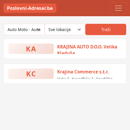
Poslovni-Adresar.ba
Traži
KA
KRAJINA AUTO D.O.O. Velika
Kladuša
Hamdije Pozderca bb, Velika
Kladuša, Bosna i Hercegovina
KC
Krajina Commerce s.t.r.
Vuka S. Karadžića 2, Gradiška,
Bosna i Hercegovina