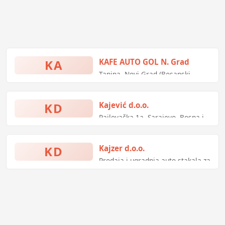
KA
KAFE AUTO GOL N. Grad
Tanina, Novi Grad (Bosanski
Novi), Bosna i Hercegovina
KD
Kajević d.o.o.
Rajlovačka 1a, Sarajevo, Bosna i
Hercegovina
KD
Kajzer d.o.o.
Prodaja i ugradnja auto stakala za
teretna i putnicka vozila - Kajzer
d.o.o. Brcko