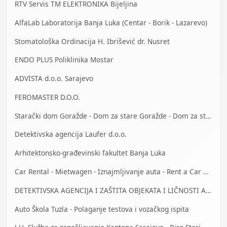
RTV Servis TM ELEKTRONIKA Bijeljina
AlfaLab Laboratorija Banja Luka (Centar - Borik - Lazarevo)
Stomatološka Ordinacija H. Ibrišević dr. Nusret
ENDO PLUS Poliklinika Mostar
ADVISTA d.o.o. Sarajevo
FEROMASTER D.O.O.
Starački dom Goražde - Dom za stare Goražde - Dom za stara lica Goražde
Detektivska agencija Laufer d.o.o.
Arhitektonsko-građevinski fakultet Banja Luka
Car Rental - Mietwagen - Iznajmljivanje auta - Rent a Car Bihać
DETEKTIVSKA AGENCIJA I ZAŠTITA OBJEKATA I LIČNOSTI ALFA DM Travnik
Auto Škola Tuzla - Polaganje testova i vozačkog ispita