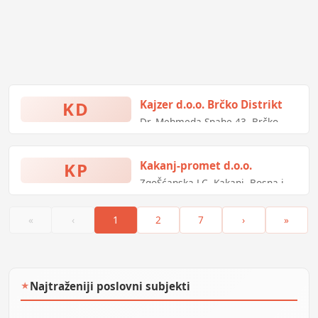
KD
Kajzer d.o.o. Brčko Distrikt
Dr. Mehmeda Spahe 43, Brčko
Distrikt, Bosna i Hercegovina
KP
Kakanj-promet d.o.o.
ZgoŠćanska LC, Kakanj, Bosna i
Hercegovina
«
‹
1
2
7
›
»
Najtraženiji poslovni subjekti
★