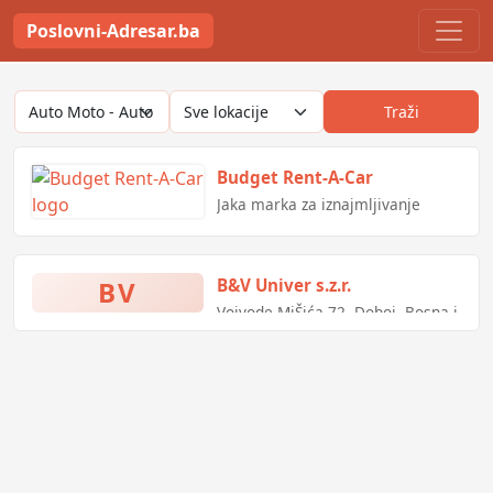
Poslovni-Adresar.ba
Traži
Budget Rent-A-Car
Jaka marka za iznajmljivanje
vozila sa detaljnim poznavanjem
lokalnih prilika, fleksibilnošću i
odličnim cijenama za potrebne
BV
B&V Univer s.z.r.
usluge. Naša globalna mreža
sada uključuje više od 3.400
Vojvode MiŠića 72, Doboj, Bosna i
poslovnica
Hercegovina