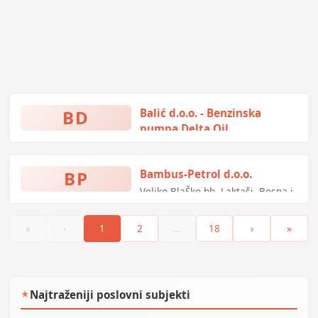
BD
Balić d.o.o. - Benzinska
pumpa Delta Oil
Magistralni put M 17 bb,
Jablanica, Bosna i Hercegovina
BP
Bambus-Petrol d.o.o.
Veliko BlaŠko bb, Laktaši, Bosna i
Hercegovina
«
‹
1
2
…
18
›
»
Najtraženiji poslovni subjekti
★