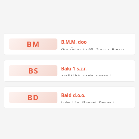
BM
B.M.M. doo
Goraždanska 68, Zenica, Bosna i
Hercegovina
BS
Baki 1 s.z.r.
oralići bb, Cazin, Bosna i
Hercegovina
BD
Bald d.o.o.
Luke 14e, Kladanj, Bosna i
Hercegovina