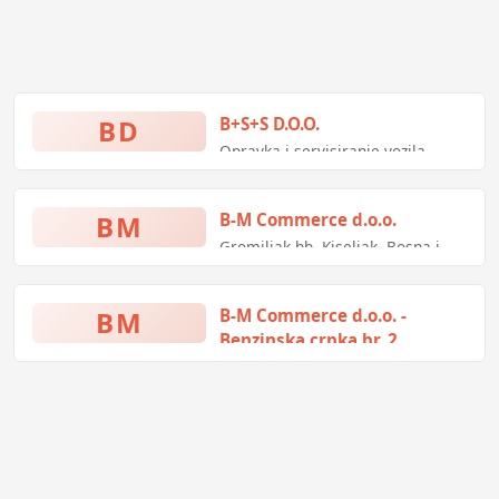
BD
B+S+S D.O.O.
Opravka i servisiranje vozila
marke AUDI i VOLKSWAGEN
BM
B-M Commerce d.o.o.
Gromiljak bb, Kiseljak, Bosna i
Hercegovina
BM
B-M Commerce d.o.o. -
Benzinska crpka br. 2
Josipa bana Jelačića bb, Kiseljak,
Bosna i Hercegovina