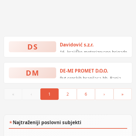
DS
Davidović s.z.r.
16. krajiŠke motorizovane brigade
bb, Derventa, Bosna i
Hercegovina
DM
DE-MI PROMET D.O.O.
Put srpskih branilaca bb, Banja
Luka, Bosna i Hercegovina
«
‹
1
2
6
›
»
Najtraženiji poslovni subjekti
★