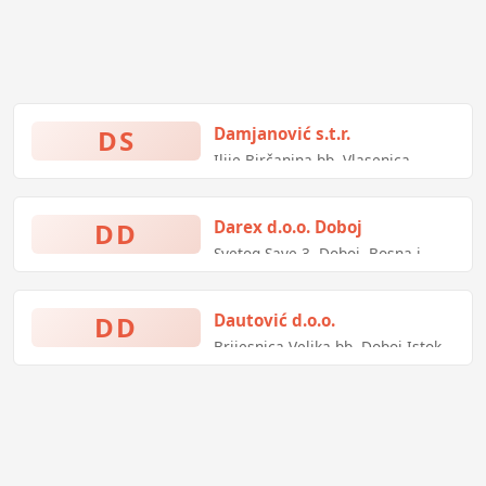
DS
Damjanović s.t.r.
Ilije Birčanina bb, Vlasenica,
Bosna i Hercegovina
DD
Darex d.o.o. Doboj
Svetog Save 3, Doboj, Bosna i
Hercegovina
DD
Dautović d.o.o.
Brijesnica Velika bb, Doboj Istok,
Bosna i Hercegovina