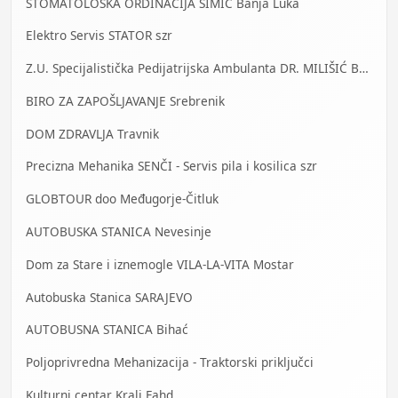
STOMATOLOŠKA ORDINACIJA SIMIĆ Banja Luka
Elektro Servis STATOR szr
Z.U. Specijalistička Pedijatrijska Ambulanta DR. MILIŠIĆ Banja Luka
BIRO ZA ZAPOŠLJAVANJE Srebrenik
DOM ZDRAVLJA Travnik
Precizna Mehanika SENČI - Servis pila i kosilica szr
GLOBTOUR doo Međugorje-Čitluk
AUTOBUSKA STANICA Nevesinje
Dom za Stare i iznemogle VILA-LA-VITA Mostar
Autobuska Stanica SARAJEVO
AUTOBUSNA STANICA Bihać
Poljoprivredna Mehanizacija - Traktorski priključci
Kulturni centar Kralj Fahd