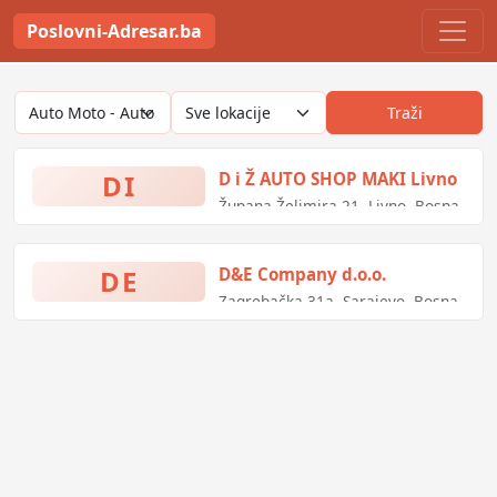
Poslovni-Adresar.ba
Traži
DI
D i Ž AUTO SHOP MAKI Livno
Župana Želimira 21, Livno, Bosna
i Hercegovina
DE
D&E Company d.o.o.
Zagrebačka 31a, Sarajevo, Bosna
i Hercegovina