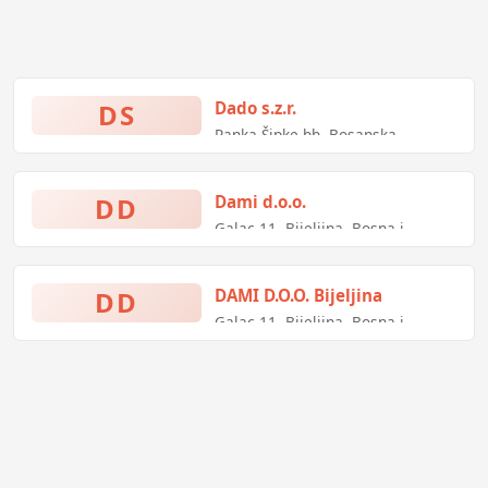
DS
Dado s.z.r.
Ranka Šipke bb, Bosanska
Kostajnica, Bosna i Hercegovina
DD
Dami d.o.o.
Galac 11, Bijeljina, Bosna i
Hercegovina
DD
DAMI D.O.O. Bijeljina
Galac 11, Bijeljina, Bosna i
Hercegovina