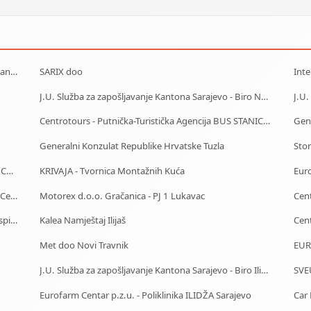
DIMNJAČAR-ODŽAČAR Mostar - čišćenje, kontrola, sanacija
SARIX doo
Inte
J.U. Služba za zapošljavanje Kantona Sarajevo - Biro Novi Grad
J.U.
Centrotours - Putnička-Turistička Agencija BUS STANICA Sarajevo
Gen
Generalni Konzulat Republike Hrvatske Tuzla
Sto
Car Rental - Mietwagen - Iznajmljivanje auta - Rent a Car Sarajevo
KRIVAJA - Tvornica Montažnih Kuća
Eur
J.U. Služba za zapošljavanje Kantona Sarajevo - Biro Centar
Motorex d.o.o. Gračanica - PJ 1 Lukavac
Auto Škola Sarajevo - Polaganje testova i vozačkog ispita
Kalea Namještaj Ilijaš
Met doo Novi Travnik
EUR
J.U. Služba za zapošljavanje Kantona Sarajevo - Biro Ilidža
Eurofarm Centar p.z.u. - Poliklinika ILIDŽA Sarajevo