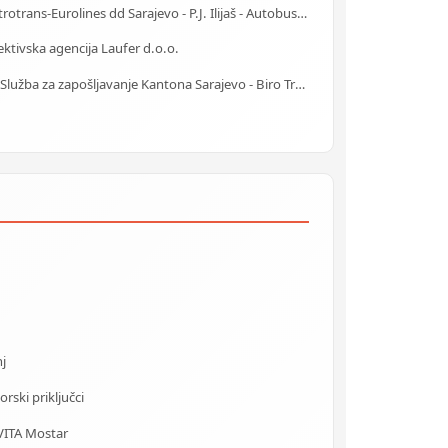
Centrotrans-Eurolines dd Sarajevo - P.J. Ilijaš - Autobuska stanica
ktivska agencija Laufer d.o.o.
J.U. Služba za zapošljavanje Kantona Sarajevo - Biro Trnovo
j
rski priključci
VITA Mostar