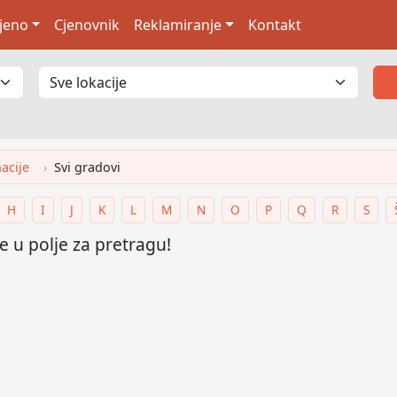
jeno
Cjenovnik
Reklamiranje
Kontakt
nacije
Svi gradovi
H
I
J
K
L
M
N
O
P
Q
R
S
 u polje za pretragu!