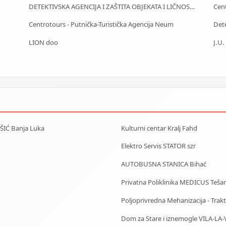
DETEKTIVSKA AGENCIJA I ZAŠTITA OBJEKATA I LIČNOSTI ALFA DM Travnik
Centrotours - Putnička-Turistička Agencija Neum
Dete
LION doo
IŠIĆ Banja Luka
Kulturni centar Kralj Fahd
Elektro Servis STATOR szr
AUTOBUSNA STANICA Bihać
Privatna Poliklinika MEDICUS Tešan
Poljoprivredna Mehanizacija - Trakto
Dom za Stare i iznemogle VILA-LA-