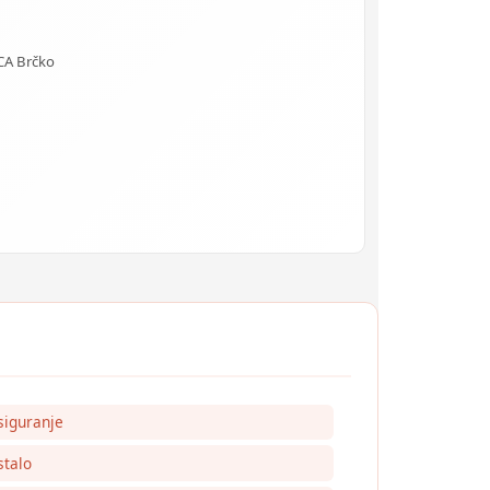
CA Brčko
siguranje
talo