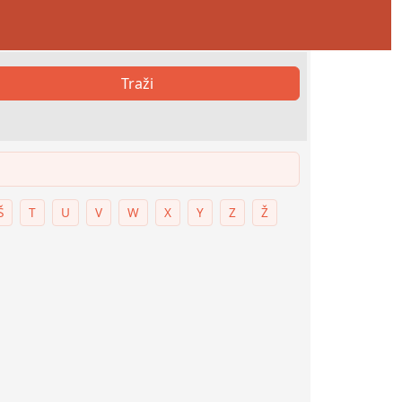
Traži
Š
T
U
V
W
X
Y
Z
Ž