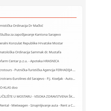
rnistička Ordinacija Dr Mačkić
 Služba za zapošljavanje Kantona Sarajevo
eralni Konzulat Republike Hrvatske Mostar
matološka Ordinacija Sammak dr. Mustafa
ofarm Centar p.z.u. - Apoteka HRASNICA
Centrotours - Putnička-Turistička Agencija FERHADIJA Sarajevo
Centrotrans-Eurolines dd Sarajevo - P.J. Kiseljak - Autobuska stanica
O-KLAS doo
SVEUČILIŠTE U MOSTARU - VISOKA ZDRAVSTVENA ŠKOLA
Car Rental - Mietwagen - Iznajmljivanje auta - Rent a Car Banja Luka