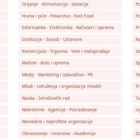
Grijanje - Klimatizacija - Izolacija
Po
Hrana i piće - Pekarstvo - Fast Food
Po
Informatika - Elektronika - Računari i oprema
Pr
Institucije - Zavodi - Ustanove
Ra
Komercijala - Trgovina - Vele i maloprodaja
So
Mašine - Alati i oprema
Sp
Mediji - Marketing i izdavaštvo - PR
Te
Mladi - Udruženja i organizacije mladih
Tr
Nauka - Istraživački rad
Tu
Nekretnine - Agencije - Posredovanje
Ug
Nevladine i neprofitne organizacije
Um
Obrazovanje - Ustanove - Akademije
Zd