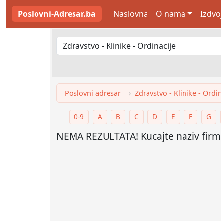
Poslovni-Adresar.ba
Naslovna
O nama
Izdvo
Poslovni adresar
Zdravstvo - Klinike - Ordi
0-9
A
B
C
D
E
F
G
NEMA REZULTATA! Kucajte naziv firme