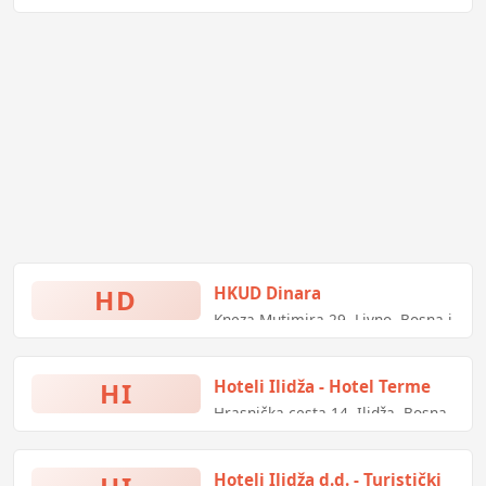
abljak bb, Usora, Bosna i
Hercegovina
HD
HKUD Dinara
Kneza Mutimira 29, Livno, Bosna i
Hercegovina
HI
Hoteli Ilidža - Hotel Terme
Hrasnička cesta 14, Ilidža, Bosna
i Hercegovina
Hoteli Ilidža d.d. - Turistički