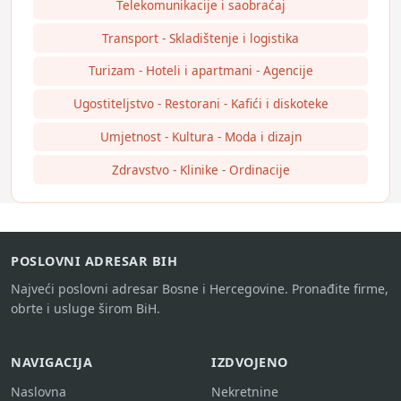
Telekomunikacije i saobraćaj
Transport - Skladištenje i logistika
Turizam - Hoteli i apartmani - Agencije
Ugostiteljstvo - Restorani - Kafići i diskoteke
Umjetnost - Kultura - Moda i dizajn
Zdravstvo - Klinike - Ordinacije
POSLOVNI ADRESAR BIH
Najveći poslovni adresar Bosne i Hercegovine. Pronađite firme,
obrte i usluge širom BiH.
NAVIGACIJA
IZDVOJENO
Naslovna
Nekretnine