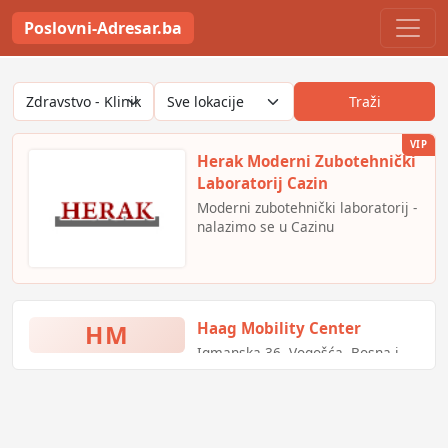
Poslovni-Adresar.ba
Traži
VIP
Herak Moderni Zubotehnički
Laboratorij Cazin
Moderni zubotehnički laboratorij -
nalazimo se u Cazinu
HM
Haag Mobility Center
Igmanska 36, Vogošća, Bosna i
Hercegovina