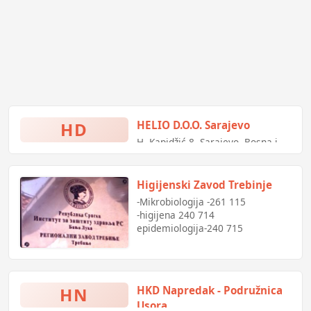
HD
HELIO D.O.O. Sarajevo
H. Kapidžić 8, Sarajevo, Bosna i
Hercegovina
Higijenski Zavod Trebinje
-Mikrobiologija -261 115
-higijena 240 714
epidemiologija-240 715
HN
HKD Napredak - Podružnica
Usora