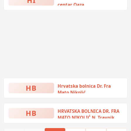
HI
centar Oaza
IV viteŠke brigade 314, Ilidža,
Bosna i Hercegovina
HB
Hrvatska bolnica Dr. Fra
Mato Nikolić
Dubrave bb, Travnik, Bosna i
Hercegovina
HB
HRVATSKA BOLNICA DR. FRA
MATO NIKOLIĆ N. Travnik
Nova Bila, Novi Travnik, Bosna i
Hercegovina