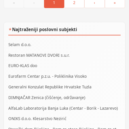
«
‹
1
2
›
»
Najtraženiji poslovni subjekti
★
Selam d.o.o.
Restoran MATANOVI DVORI s.u.r.
EURO-KLAS doo
Eurofarm Centar p.z.u. - Poliklinika Visoko
Generalni Konzulat Republike Hrvatske Tuzla
DIMNJAČAR Zenica (čišćenje, održavanje)
AlfaLab Laboratorija Banja Luka (Centar - Borik - Lazarevo)
ONIKS d.o.o. Klesarstvo Nezirić