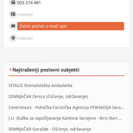
033 214 481
Fax
<nema>
JIB
Želim poslati e-mail upit
E-mail
<nema>
Web
Najtraženiji poslovni subjekti
★
VITALIS Stomatološka Ambulanta
DIMNJAČAR Zenica (čišćenje, održavanje)
Centrotours - Putnička-Turistička Agencija FERHADIJA Sarajevo
J.U. Služba za zapošljavanje Kantona Sarajevo - Biro Stari Grad
DIMNJAČAR Goražde - čišćenje, održavanje