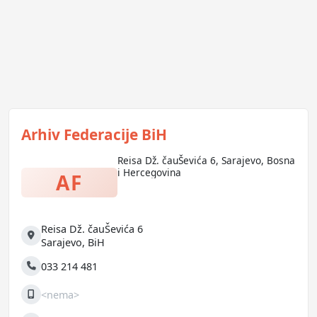
Arhiv Federacije BiH
Reisa Dž. čauŠevića 6, Sarajevo, Bosna
i Hercegovina
AF
Reisa Dž. čauŠevića 6
Adresa
Sarajevo
,
BiH
033 214 481
Telefon
<nema>
Mobilni