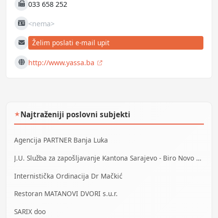
033 658 252
Fax
<nema>
JIB
Želim poslati e-mail upit
E-mail
http://www.yassa.ba
Web
Najtraženiji poslovni subjekti
★
Agencija PARTNER Banja Luka
J.U. Služba za zapošljavanje Kantona Sarajevo - Biro Novo Sarajevo
Internistička Ordinacija Dr Mačkić
Restoran MATANOVI DVORI s.u.r.
SARIX doo