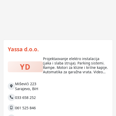
Yassa d.o.o.
Projektaovanje elektro instalacija
(jaka i slaba struja). Parking sistemi.
YD
Rampe. Motori za klizne i krilne kapije.
Automatika za garažna vrata. Video
nadzor. Kontrola pristupa. Evidencija
radnog vremena.
Miševići 223
Adresa
Sarajevo
,
BiH
033 658 252
Telefon
061 525 846
Mobilni