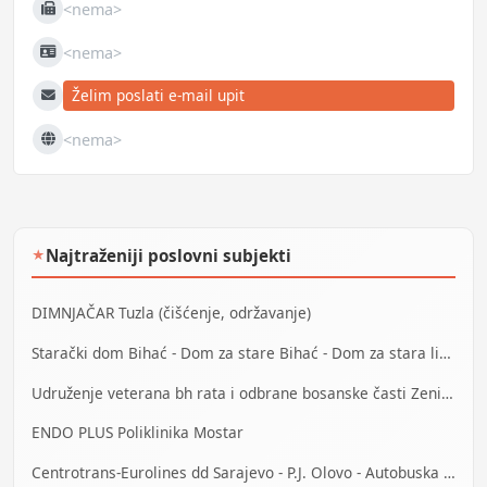
<nema>
Fax
<nema>
JIB
Želim poslati e-mail upit
E-mail
<nema>
Web
Najtraženiji poslovni subjekti
★
DIMNJAČAR Tuzla (čišćenje, održavanje)
Starački dom Bihać - Dom za stare Bihać - Dom za stara lica Bihać
Udruženje veterana bh rata i odbrane bosanske časti Zenica
ENDO PLUS Poliklinika Mostar
Centrotrans-Eurolines dd Sarajevo - P.J. Olovo - Autobuska stanica