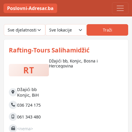
Poslovni-Adresar.ba
Traži
Rafting-Tours Salihamidžić
Džajići bb, Konjic, Bosna i
Hercegovina
RT
Džajići bb
Adresa
Konjic
,
BiH
036 724 175
Telefon
061 343 480
Mobilni
<nema>
Fax