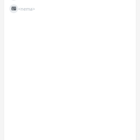
<nema>
JIB