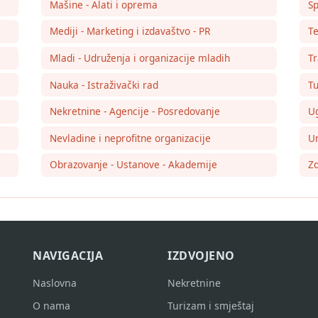
Mašine - Alati i oprema
Sp
Mediji - Marketing i izdavaštvo - PR
Te
Mladi - Udruženja i organizacije mladih
Tr
Nauka - Istraživački rad
Tu
Nekretnine - Agencije - Posredovanje
Ug
Nevladine i neprofitne organizacije
Um
Obrazovanje - Ustanove - Akademije
Zd
NAVIGACIJA
IZDVOJENO
Naslovna
Nekretnine
O nama
Turizam i smještaj