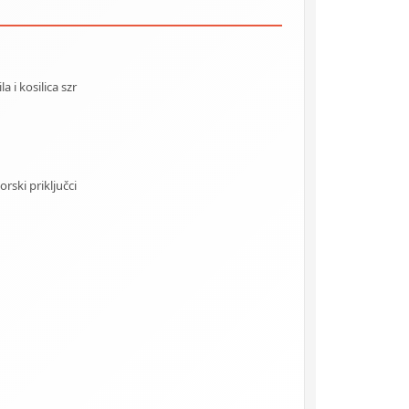
 i kosilica szr
rski priključci