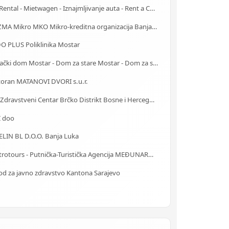
Car Rental - Mietwagen - Iznajmljivanje auta - Rent a Car Bihać
PRIZMA Mikro MKO Mikro-kreditna organizacija Banja Luka
O PLUS Poliklinika Mostar
Starački dom Mostar - Dom za stare Mostar - Dom za stara lica Mostar
toran MATANOVI DVORI s.u.r.
JZU Zdravstveni Centar Brčko Distrikt Bosne i Hercegovine
I doo
ELIN BL D.O.O. Banja Luka
Centrotours - Putnička-Turistička Agencija MEĐUNARODNI AERODROM Sarajevo
od za javno zdravstvo Kantona Sarajevo