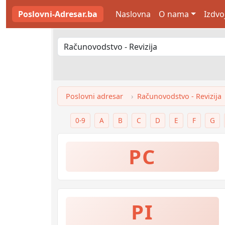
Poslovni-Adresar.ba
Naslovna
O nama
Izdvo
Poslovni adresar
Računovodstvo - Revizija
0-9
A
B
C
D
E
F
G
PC
PI