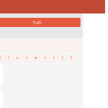
Traži
Š
T
U
V
W
X
Y
Z
Ž