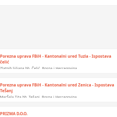
Porezna uprava FBiH - Kantonalni ured Tuzla - Ispostava
čelić
Zlatnih ljiljana bb, Čelić, Bosna i Hercegovina
Porezna uprava FBiH - Kantonalni ured Zenica - Ispostava
TeŠanj
MarŠala Tita bb, Tešanj, Bosna i Hercegovina
PRIZMA D.O.O.