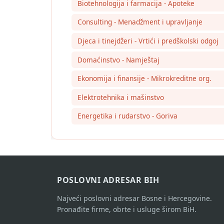
Biotehnologija i farmacija - Apoteke
Consulting - Menadžment i upravljanje
Djeca i tinejdžeri - Vrtići i predškolski odgoj
Domaćinstvo - Namještaj
Ekonomija i finansije - Mikrokreditne org.
Elektrotehnika i mašinstvo
Energetika i rudarstvo - Goriva
POSLOVNI ADRESAR BIH
Najveći poslovni adresar Bosne i Hercegovine.
Pronađite firme, obrte i usluge širom BiH.