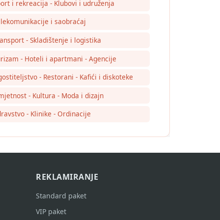
ort i rekreacija - Klubovi i udruženja
lekomunikacije i saobraćaj
ansport - Skladištenje i logistika
rizam - Hoteli i apartmani - Agencije
ostiteljstvo - Restorani - Kafići i diskoteke
jetnost - Kultura - Moda i dizajn
ravstvo - Klinike - Ordinacije
REKLAMIRANJE
Standard paket
VIP paket