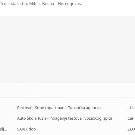
Trg rudara bb, Milići, Bosna i Hercegovina
Petrović - Sobe i apartmani i Turistička agencija
Auto Škola Tuzla - Polaganje testova i vozačkog ispita
J.U. Služba za zapošljavanje Kantona Sarajevo - Biro IlijaŠ
SARIX doo
ZEO