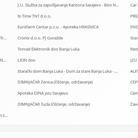
J.U. Služba za zapošljavanje Kantona Sarajevo - Biro Novi Grad
In Time TNT d.o.o.
Eurofarm Centar p.z.u. - Apoteka HRASNICA
END
J.U. Služba za zapošljavanje Kantona Sarajevo - Biro Trnovo
Cronix d.o.o. PJ Goražde
Tonrad Elektronik doo Banja Luka
Res
J.U. Služba za zapošljavanje Kantona Sarajevo - Biro Novo Sarajevo
LION doo
Starački dom Banja Luka - Dom za stare Banja Luka - Dom za stara lica Banjaluka
ALF
DIMNJAČAR Zenica (čišćenje, održavanje)
CEP
Apoteka DINA pzu Sarajevo
DIMNJAČAR Tuzla (čišćenje, održavanje)
Zav
Starački dom Sarajevo - Dom za stare Sarajevo - Dom za stara lica Sarajevo