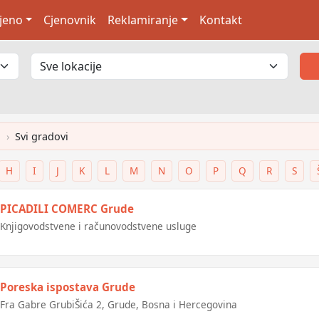
jeno
Cjenovnik
Reklamiranje
Kontakt
Svi gradovi
H
I
J
K
L
M
N
O
P
Q
R
S
PICADILI COMERC Grude
Knjigovodstvene i računovodstvene usluge
Poreska ispostava Grude
Fra Gabre GrubiŠića 2, Grude, Bosna i Hercegovina