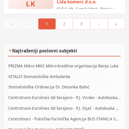
LK
Lida komerc d.o.o.
Kličići bb, Sanski Most, Bosna i
Hercegovina
«
‹
1
2
3
›
»
Najtraženiji poslovni subjekti
★
PRIZMA Mikro MKO Mikro-kreditna organizacija Banja Luka
VITALIS Stomatološka Ambulanta
Stomatološka Ordinacija Dr. Desanka Babić
Centrotrans-Eurolines dd Sarajevo - P.J. Visoko - Autobuska stanica
Centrotrans-Eurolines dd Sarajevo - P.J. Ilijaš - Autobuska stanica
Centrotours - Putnička-Turistička Agencija BUS STANICA Sarajevo