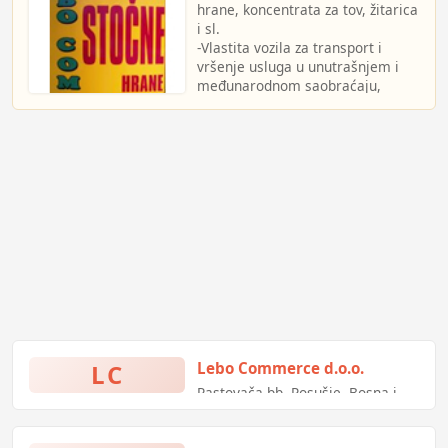
hrane, koncentrata za tov, žitarica
i sl.
-Vlastita vozila za transport i
vršenje usluga u unutrašnjem i
međunarodnom saobraćaju,
kiperima, ceradama i dostavnim
kamionima.
LC
Lebo Commerce d.o.o.
Rastovača bb, Posušje, Bosna i
Hercegovina