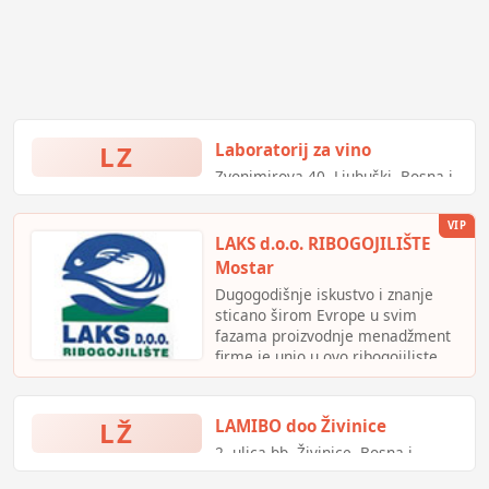
LZ
Laboratorij za vino
Zvonimirova 40, Ljubuški, Bosna i
Hercegovina
VIP
LAKS d.o.o. RIBOGOJILIŠTE
Mostar
Dugogodišnje iskustvo i znanje
sticano širom Evrope u svim
fazama proizvodnje menadžment
firme je unio u ovo ribogojiliste,
gdje je uspio primjeniti stečena
znanja i za relativno kratko
vrijeme stvoriti respektabilnu
LŽ
LAMIBO doo Živinice
firmu koja ima i zavidan
2. ulica bb, Živinice, Bosna i
asortiman
Hercegovina