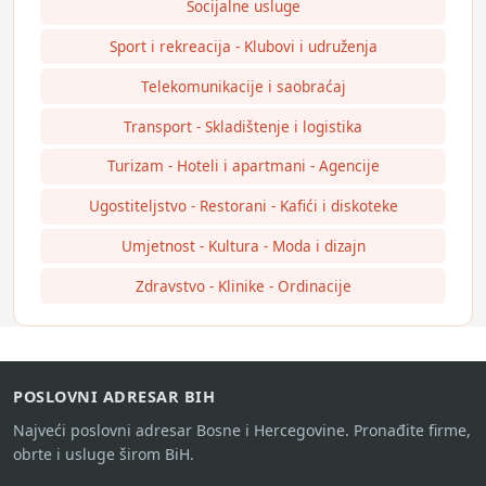
Socijalne usluge
Sport i rekreacija - Klubovi i udruženja
Telekomunikacije i saobraćaj
Transport - Skladištenje i logistika
Turizam - Hoteli i apartmani - Agencije
Ugostiteljstvo - Restorani - Kafići i diskoteke
Umjetnost - Kultura - Moda i dizajn
Zdravstvo - Klinike - Ordinacije
POSLOVNI ADRESAR BIH
Najveći poslovni adresar Bosne i Hercegovine. Pronađite firme,
obrte i usluge širom BiH.