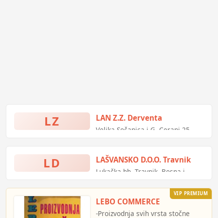
LZ
LAN Z.Z. Derventa
Velika Sočanica i G. Cerani 25,
Derventa, Bosna i Hercegovina
LD
LAŠVANSKO D.O.O. Travnik
Lukačka bb, Travnik, Bosna i
Hercegovina
VIP PREMIUM
LEBO COMMERCE
-Proizvodnja svih vrsta stočne