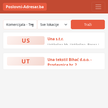
Poslovni-Adresar.ba
Traži
US
Una s.t.r.
Ustikolina bb, Ustikolina, Bosna i
Hercegovina
UT
Una tekstil Bihać d.o.o. -
Prodavnica br. 2
(nije navedeno), Ključ, Bosna i
Hercegovina