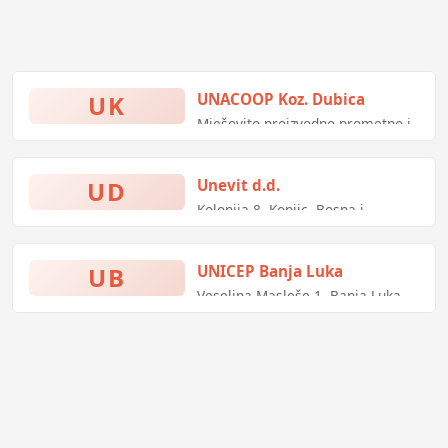
UK
UNACOOP Koz. Dubica
Mješovito proizvodno prometno i
uslužno preduzeće
UD
Unevit d.d.
Kolonija 8, Konjic, Bosna i
Hercegovina
UB
UNICEP Banja Luka
Veselina Masleše 1, Banja Luka,
Bosna i Hercegovina