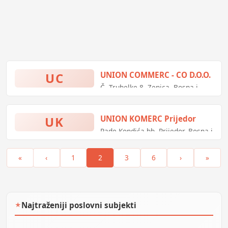
UC
UNION COMMERC - CO D.O.O.
Č. Truhelke 8, Zenica, Bosna i
Hercegovina
UK
UNION KOMERC Prijedor
Rade Kondića bb, Prijedor, Bosna i
Hercegovina
«
‹
1
2
3
6
›
»
Najtraženiji poslovni subjekti
★