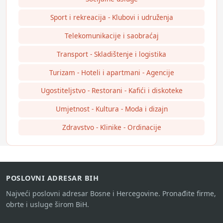
Sport i rekreacija - Klubovi i udruženja
Telekomunikacije i saobraćaj
Transport - Skladištenje i logistika
Turizam - Hoteli i apartmani - Agencije
Ugostiteljstvo - Restorani - Kafići i diskoteke
Umjetnost - Kultura - Moda i dizajn
Zdravstvo - Klinike - Ordinacije
POSLOVNI ADRESAR BIH
Najveći poslovni adresar Bosne i Hercegovine. Pronađite firme,
obrte i usluge širom BiH.