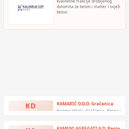
kvalitetne frakcije drobljenog
dolomita za beton i malter i svježi
beton
KD
KAMARIĆ D.O.O. Gračanica
Hazima Vikala, Gračanica, Bosna i
Hercegovina
KAMENI AGREGATI A.D. Banja