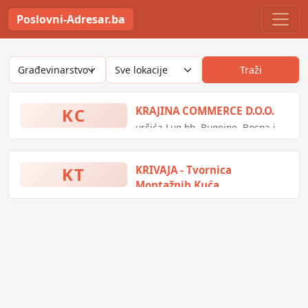
Poslovni-Adresar.ba
Traži
KC
KRAJINA COMMERCE D.O.O.
určića Lug bb, Bugojno, Bosna i
Hercegovina
KT
KRIVAJA - Tvornica
Montažnih Kuća
Radnička 2, Zavidovići, Bosna i
Hercegovina