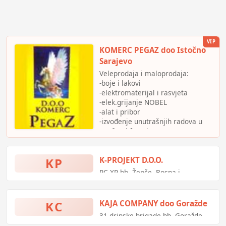
VIP
KOMERC PEGAZ doo Istočno
Sarajevo
Veleprodaja i maloprodaja:
-boje i lakovi
-elektromaterijal i rasvjeta
-elek.grijanje NOBEL
-alat i pribor
-izvođenje unutrašnjih radova u
građev. i fasada
KP
K-PROJEKT D.O.O.
PC XP bb, Žepče, Bosna i
Hercegovina
KC
KAJA COMPANY doo Goražde
31 drinske brigade bb, Goražde,
Bosna i Hercegovina