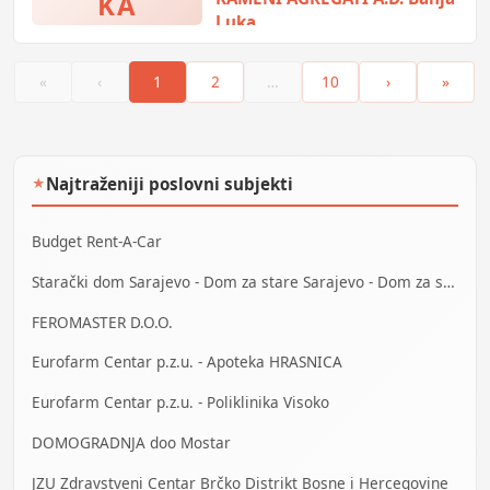
KA
Luka
Proizvodnja svih vrsta kamenih
agregata za građevinarstvo i
«
‹
1
2
…
10
›
»
niskogradnju
Najtraženiji poslovni subjekti
★
Budget Rent-A-Car
Starački dom Sarajevo - Dom za stare Sarajevo - Dom za stara lica Sarajevo
FEROMASTER D.O.O.
Eurofarm Centar p.z.u. - Apoteka HRASNICA
Eurofarm Centar p.z.u. - Poliklinika Visoko
DOMOGRADNJA doo Mostar
JZU Zdravstveni Centar Brčko Distrikt Bosne i Hercegovine