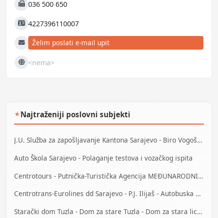
036 500 650
Fax
4227396110007
JIB
Želim poslati e-mail upit
E-mail
<nema>
Web
Najtraženiji poslovni subjekti
★
J.U. Služba za zapošljavanje Kantona Sarajevo - Biro Vogošća
Auto Škola Sarajevo - Polaganje testova i vozačkog ispita
Centrotours - Putnička-Turistička Agencija MEĐUNARODNI AERODROM Sarajevo
Centrotrans-Eurolines dd Sarajevo - P.J. Ilijaš - Autobuska stanica
Starački dom Tuzla - Dom za stare Tuzla - Dom za stara lica Tuzla