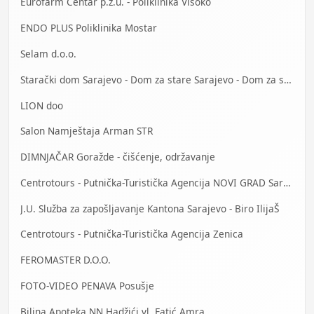
Eurofarm Centar p.z.u. - Poliklinika Visoko
ENDO PLUS Poliklinika Mostar
Selam d.o.o.
Starački dom Sarajevo - Dom za stare Sarajevo - Dom za stara lica Sarajevo
LION doo
Salon Namještaja Arman STR
DIMNJAČAR Goražde - čišćenje, održavanje
Centrotours - Putnička-Turistička Agencija NOVI GRAD Sarajevo
J.U. Služba za zapošljavanje Kantona Sarajevo - Biro IlijaŠ
Centrotours - Putnička-Turistička Agencija Zenica
FEROMASTER D.O.O.
FOTO-VIDEO PENAVA Posušje
Biljna Apoteka NN Hadžići vl. Fatić Amra