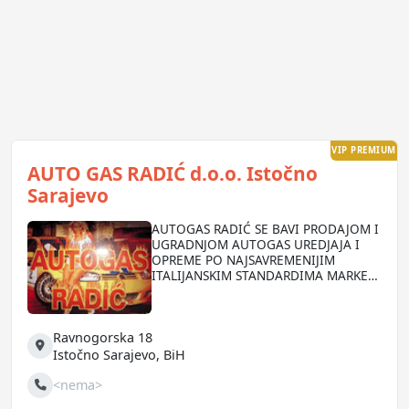
VIP PREMIUM
AUTO GAS RADIĆ d.o.o. Istočno
Sarajevo
AUTOGAS RADIĆ SE BAVI PRODAJOM I
UGRADNJOM AUTOGAS UREDJAJA I
OPREME PO NAJSAVREMENIJIM
ITALIJANSKIM STANDARDIMA MARKE
LOVATO, LANDI, TOMASETO, ZAVOLI I
AC/E. JEDNA JE OD NAJUSPJEŠNIJIH I
NAJPOUZDANIJIH FIRMI U REGIONU
Ravnogorska 18
PO PITANJU OVE TEHNOLOGIJE.
Adresa
Istočno Sarajevo
,
BiH
<nema>
Telefon