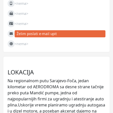
<nema>
Mobilni
<nema>
Fax
<nema>
JIB
Želim poslati e-mail upit
E-mail
<nema>
Web
LOKACIJA
Na regionalnom putu Sarajevo-Foča, jedan
kilometar od AERODROMA sa desne strane tačnije
preko puta Mandić pumpe, jedna od
najpopularnijih firmi za ugradnju i atestiranje auto
plina.Uskorije vreme planiramo ugradnju autogasa
i u dizel motore, a poseban akcenat dajemo na