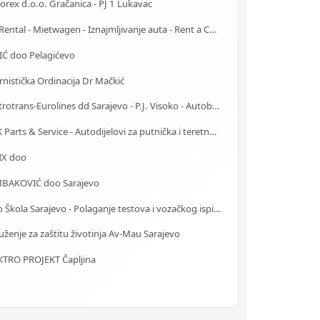
rex d.o.o. Gračanica - PJ 1 Lukavac
Car Rental - Mietwagen - Iznajmljivanje auta - Rent a Car Bihać
IĆ doo Pelagićevo
rnistička Ordinacija Dr Mačkić
Centrotrans-Eurolines dd Sarajevo - P.J. Visoko - Autobuska stanica
MAK Parts & Service - Autodijelovi za putnička i teretna vozila Gračanica
IX doo
BAKOVIĆ doo Sarajevo
Auto Škola Sarajevo - Polaganje testova i vozačkog ispita
ženje za zaštitu životinja Av-Mau Sarajevo
KTRO PROJEKT Čapljina