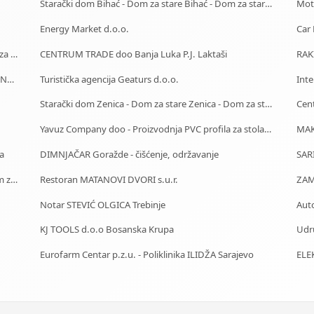
Starački dom Bihać - Dom za stare Bihać - Dom za stara lica Bihać
Moto
Energy Market d.o.o.
Starački dom Bijeljina - Dom za stare Bijeljina - Dom za stara lica Bijeljina
CENTRUM TRADE doo Banja Luka P.J. Laktaši
RAK
J.U. Služba za zapošljavanje Kantona Sarajevo - Biro Novo Sarajevo
Turistička agencija Geaturs d.o.o.
Inte
Starački dom Zenica - Dom za stare Zenica - Dom za stara lica Zenica
Yavuz Company doo - Proizvodnja PVC profila za stolariju
ta
DIMNJAČAR Goražde - čišćenje, održavanje
SAR
Starački dom Sarajevo - Dom za stare Sarajevo - Dom za stara lica Sarajevo
Restoran MATANOVI DVORI s.u.r.
ZAM
Notar STEVIĆ OLGICA Trebinje
KJ TOOLS d.o.o Bosanska Krupa
Udru
Eurofarm Centar p.z.u. - Poliklinika ILIDŽA Sarajevo
ELE