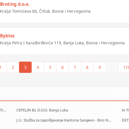
Broting d.o.o.
Kralja Tomislava bb, Čitluk, Bosna i Hercegovina
Byblos
Kralja Petra I Karađorđevića 119, Banja Luka, Bosna i Hercegovina
1
2
3
4
5
6
7
8
9
…
11
J.U. Služba za zapošljavanje Kantona Sarajevo - Biro Trnovo
CEPELIN BL D.O.O. Banja Luka
In T
J.U. Služba za zapošljavanje Kantona Sarajevo - Biro Novi Grad