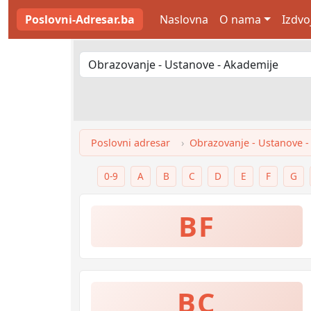
Poslovni-Adresar.ba
Naslovna
O nama
Izdvo
Poslovni adresar
Obrazovanje - Ustanove -
0-9
A
B
C
D
E
F
G
BF
BC