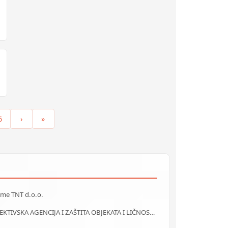
6
›
»
ime TNT d.o.o.
DETEKTIVSKA AGENCIJA I ZAŠTITA OBJEKATA I LIČNOSTI ALFA DM Travnik