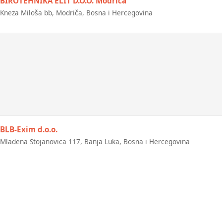
BIROTEHNIKA ELIT D.O.O. Modriča
Kneza Miloša bb, Modriča, Bosna i Hercegovina
BLB-Exim d.o.o.
Mladena Stojanovica 117, Banja Luka, Bosna i Hercegovina