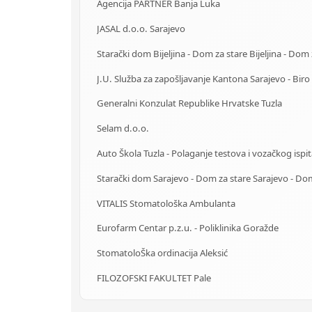
Agencija PARTNER Banja Luka
JASAL d.o.o. Sarajevo
Generalni Konzulat Republike Hrvatske Tuzla
Selam d.o.o.
Auto Škola Tuzla - Polaganje testova i vozačkog ispi
VITALIS Stomatološka Ambulanta
Eurofarm Centar p.z.u. - Poliklinika Goražde
StomatoloŠka ordinacija Aleksić
FILOZOFSKI FAKULTET Pale