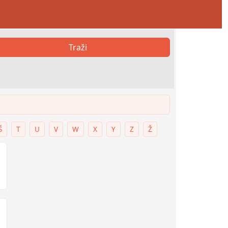
Traži
Š
T
U
V
W
X
Y
Z
Ž