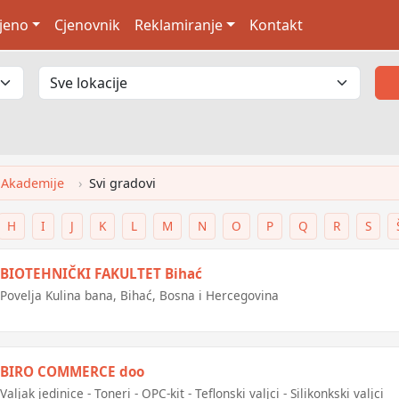
jeno
Cjenovnik
Reklamiranje
Kontakt
 Akademije
Svi gradovi
H
I
J
K
L
M
N
O
P
Q
R
S
BIOTEHNIČKI FAKULTET Bihać
Povelja Kulina bana, Bihać, Bosna i Hercegovina
BIRO COMMERCE doo
Valjak jedinice - Toneri - OPC-kit - Teflonski valjci - Silikonkski valjci