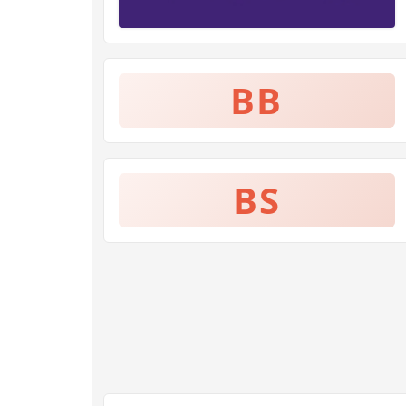
BB
BS