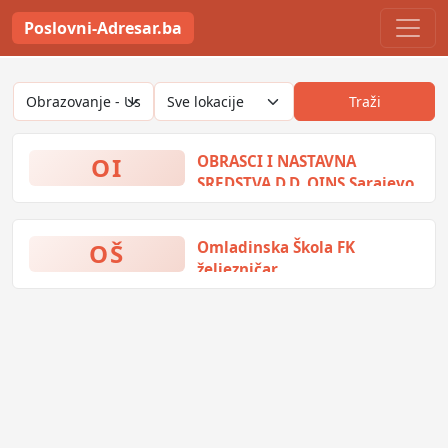
Poslovni-Adresar.ba
Traži
OI
OBRASCI I NASTAVNA
SREDSTVA D.D. OINS Sarajevo
Obala Kulina Bana 4, Sarajevo,
Bosna i Hercegovina
OŠ
Omladinska Škola FK
željezničar
Zvornička bb, Sarajevo, Bosna i
Hercegovina