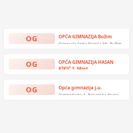
OG
OPĆA GIMNAZIJA Bužim
Generala Izeta Nanića bb, Bužim,
Bosna i Hercegovina
OG
OPĆA GIMNAZIJA HASAN
KIKIĆ S. Most
Prijedorska bb, Sanski Most,
Bosna i Hercegovina
OG
Opća gimnazija j.u.
Gimnazijska 1, Bosanska Krupa,
Bosna i Hercegovina