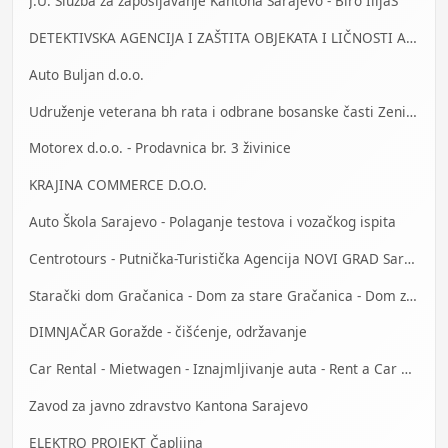
J.U. Služba za zapošljavanje Kantona Sarajevo - Biro IlijaŠ
DETEKTIVSKA AGENCIJA I ZAŠTITA OBJEKATA I LIČNOSTI ALFA DM Travnik
Auto Buljan d.o.o.
Udruženje veterana bh rata i odbrane bosanske časti Zenica
Motorex d.o.o. - Prodavnica br. 3 živinice
KRAJINA COMMERCE D.O.O.
Auto Škola Sarajevo - Polaganje testova i vozačkog ispita
Centrotours - Putnička-Turistička Agencija NOVI GRAD Sarajevo
Starački dom Gračanica - Dom za stare Gračanica - Dom za stara lica Gračanica
DIMNJAČAR Goražde - čišćenje, održavanje
Car Rental - Mietwagen - Iznajmljivanje auta - Rent a Car Bihać
Zavod za javno zdravstvo Kantona Sarajevo
ELEKTRO PROJEKT Čapljina