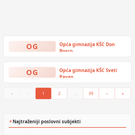
OG
Opća gimnazija KŠC Don
Bosco
. ., Žepče, Bosna i Hercegovina
OG
Opća gimnazija KŠC Sveti
Pavao
Dr. Aska Borića 20, Zenica, Bosna
i Hercegovina
«
‹
1
2
…
39
›
»
Najtraženiji poslovni subjekti
★