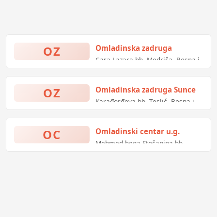
OZ
Omladinska zadruga
Cara Lazara bb, Modriča, Bosna i
Hercegovina
OZ
Omladinska zadruga Sunce
Karađorđeva bb, Teslić, Bosna i
Hercegovina
OC
Omladinski centar u.g.
Mehmed-bega Stočanina bb,
Gornji Vakuf-Uskoplje, Bosna i
Hercegovina