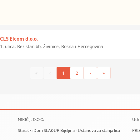
CLS Elcom d.o.o.
1. ulica, Bezistan bb, Živinice, Bosna i Hercegovina
«
‹
1
2
›
»
NIKIĆ J. D.O.O.
Starački Dom SLAĐUR Bijeljina - Ustanova za starija lica