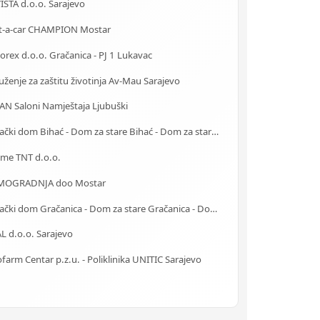
ISTA d.o.o. Sarajevo
t-a-car CHAMPION Mostar
rex d.o.o. Gračanica - PJ 1 Lukavac
ženje za zaštitu životinja Av-Mau Sarajevo
AN Saloni Namještaja Ljubuški
Starački dom Bihać - Dom za stare Bihać - Dom za stara lica Bihać
ime TNT d.o.o.
OGRADNJA doo Mostar
Starački dom Gračanica - Dom za stare Gračanica - Dom za stara lica Gračanica
L d.o.o. Sarajevo
farm Centar p.z.u. - Poliklinika UNITIC Sarajevo