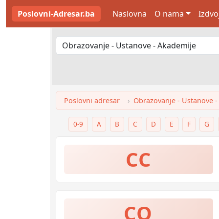
Poslovni-Adresar.ba
Naslovna
O nama
Izdvo
Poslovni adresar
Obrazovanje - Ustanove -
0-9
A
B
C
D
E
F
G
CC
CO