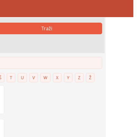
Traži
Š
T
U
V
W
X
Y
Z
Ž