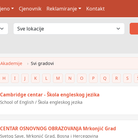
jeno
Cjenovnik
Reklamiranje
Kontakt
 Akademije
Svi gradovi
H
I
J
K
L
M
N
O
P
Q
R
S
Cambridge centar - Škola engleskog jezika
School of English / Škola engleskog jezika
CENTAR OSNOVNOG OBRAZOVANJA Mrkonjić Grad
Svetog Save, Mrkonjić Grad, Bosna i Hercegovina