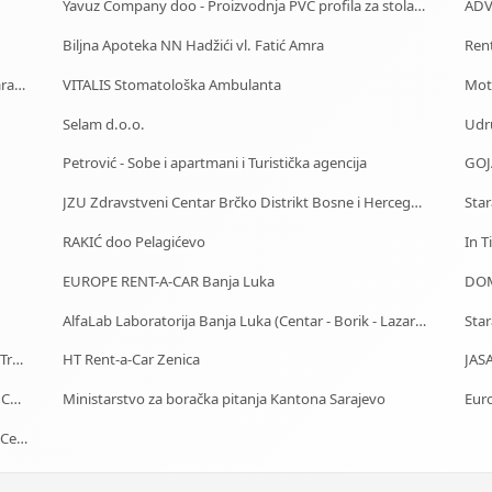
Yavuz Company doo - Proizvodnja PVC profila za stolariju
ADV
Biljna Apoteka NN Hadžići vl. Fatić Amra
Ren
Starački dom Tuzla - Dom za stare Tuzla - Dom za stara lica Tuzla
VITALIS Stomatološka Ambulanta
Moto
Selam d.o.o.
Udru
Petrović - Sobe i apartmani i Turistička agencija
GOJ
JZU Zdravstveni Centar Brčko Distrikt Bosne i Hercegovine
RAKIĆ doo Pelagićevo
In T
EUROPE RENT-A-CAR Banja Luka
DOM
AlfaLab Laboratorija Banja Luka (Centar - Borik - Lazarevo)
J.U. Služba za zapošljavanje Kantona Sarajevo - Biro Trnovo
HT Rent-a-Car Zenica
JASA
Car Rental - Mietwagen - Iznajmljivanje auta - Rent a Car Bihać
Ministarstvo za boračka pitanja Kantona Sarajevo
Euro
J.U. Služba za zapošljavanje Kantona Sarajevo - Biro Centar