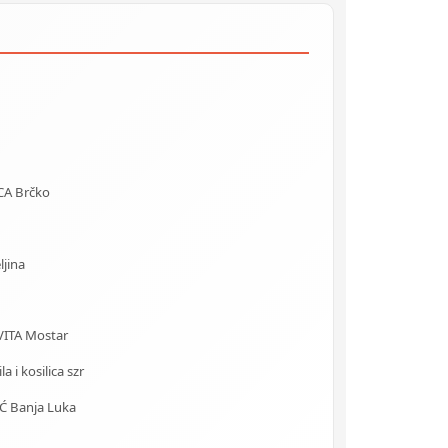
CA Brčko
ljina
VITA Mostar
 i kosilica szr
 Banja Luka