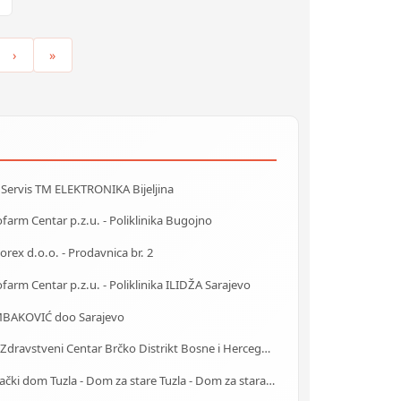
›
»
 Servis TM ELEKTRONIKA Bijeljina
farm Centar p.z.u. - Poliklinika Bugojno
rex d.o.o. - Prodavnica br. 2
farm Centar p.z.u. - Poliklinika ILIDŽA Sarajevo
BAKOVIĆ doo Sarajevo
JZU Zdravstveni Centar Brčko Distrikt Bosne i Hercegovine
Starački dom Tuzla - Dom za stare Tuzla - Dom za stara lica Tuzla