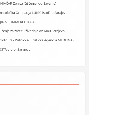
NJAČAR Zenica (čišćenje, održavanje)
matološka Ordinacija LUKIĆ Istočno Sarajevo
JINA COMMERCE D.O.O.
ženje za zaštitu životinja Av-Mau Sarajevo
Centrotours - Putnička-Turistička Agencija MEĐUNARODNI AERODROM Sarajevo
ISTA d.o.o. Sarajevo