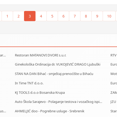
1
2
3
4
5
6
7
8
9
10
AlfaLab Laboratorija Banja Luka (Centar - Borik - Lazarevo)
Restoran MATANOVI DVORI s.u.r.
RTV
Ginekološka Ordinacija dr. VUKOJEVIĆ DRAGO Ljubuški
Euro
STAN NA DAN Bihać - smještaj-prenoćište u Bihaću
Moto
In Time TNT d.o.o.
Euro
KJ TOOLS d.o.o Bosanska Krupa
ZAM
Auto Škola Sarajevo - Polaganje testova i vozačkog ispita
Centrotrans-Eurolines dd Sarajevo - P.J. Ilijaš - Autobuska stanica
AHMELJIĆ doo - Pogrebne usluge - Srebrenik