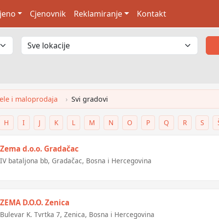
jeno
Cjenovnik
Reklamiranje
Kontakt
Vele i maloprodaja
Svi gradovi
H
I
J
K
L
M
N
O
P
Q
R
S
Zema d.o.o. Gradačac
IV bataljona bb, Gradačac, Bosna i Hercegovina
ZEMA D.O.O. Zenica
Bulevar K. Tvrtka 7, Zenica, Bosna i Hercegovina