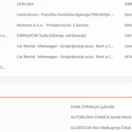
LION doo
DIM
Centrotours - Putnička-Turistička Agencija FERHADIJA Sarajevo
Sto
Motorex d.o.o. - Prodavnica br. 3 živinice
KRA
Starački dom Goražde - Dom za stare Goražde - Dom za stara lica Goražde
DIMNJAČAR Tuzla (čišćenje, održavanje)
Udru
Car Rental - Mietwagen - Iznajmljivanje auta - Rent a Car Banja Luka
Car Rental - Mietwagen - Iznajmljivanje auta - Rent a Car Mostar
ADV
Car Rental - Mietwagen - Iznajmljivanje auta - Rent a Car Sarajevo
DOM ZDRAVLJA Ljubuški
AUTOBUSKA STANICA Sanski Most
GLOBTOUR doo Međugorje-Čitluk