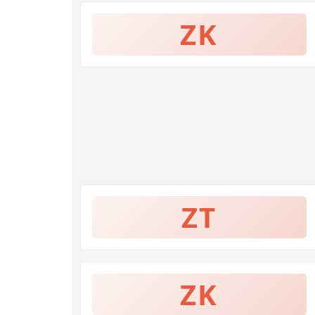
ZK
ZT
ZK