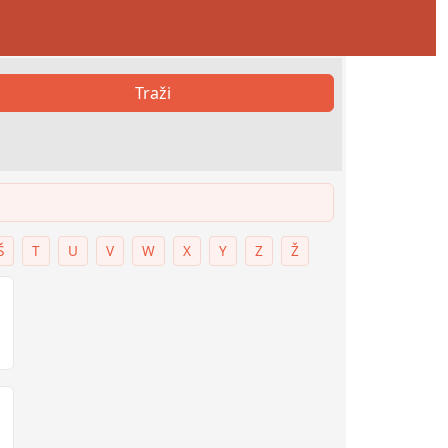
Traži
Š
T
U
V
W
X
Y
Z
Ž