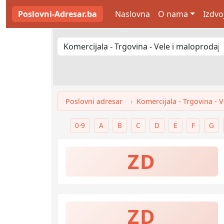
Poslovni-Adresar.ba
Naslovna
O nama
Izdvo
Poslovni adresar
Komercijala - Trgovina - 
0-9
A
B
C
D
E
F
G
ZD
ZD