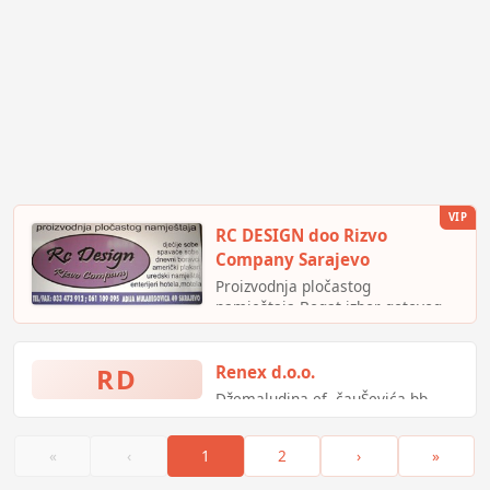
VIP
RC DESIGN doo Rizvo
Company Sarajevo
Proizvodnja pločastog
namještaja.Bogat izbor gotovog
namještaja.Posebno
preporučujemo namještaj po
narudžbi i po arhitektonskom
RD
Renex d.o.o.
riješenju naših stručnjaka.
Džemaludina ef. čauŠevića bb,
Bosanska Krupa, Bosna i
Hercegovina
«
‹
1
2
›
»