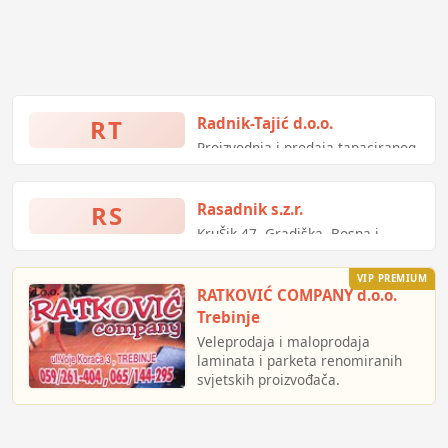
RT
Radnik-Tajić d.o.o.
Proizvodnja i prodaja tapaciranog
namještaja
RS
Rasadnik s.z.r.
KruŠik 47, Gradiška, Bosna i
Hercegovina
VIP PREMIUM
RATKOVIĆ COMPANY d.o.o.
Trebinje
Veleprodaja i maloprodaja
laminata i parketa renomiranih
svjetskih proizvođača.
-podne i zidne obloge
-lajsne , ljepila i prateća oprema