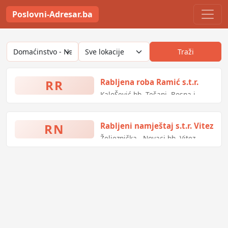
Poslovni-Adresar.ba
Traži
RR
Rabljena roba Ramić s.t.r.
KaloŠević bb, Tešanj, Bosna i
Hercegovina
RN
Rabljeni namještaj s.t.r. Vitez
Željeznička - Novaci bb, Vitez,
Bosna i Hercegovina