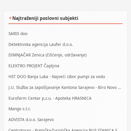
Najtraženiji poslovni subjekti
★
SARIX doo
Detektivska agencija Laufer d.o.o.
DIMNJAČAR Zenica (čišćenje, održavanje)
ELEKTRO PROJEKT Čapljina
HST DOO Banja Luka - Najveći izbor pumpi za vodu
J.U. Služba za zapošljavanje Kantona Sarajevo - Biro Novo Sarajevo
Eurofarm Centar p.z.u. - Apoteka HRASNICA
Mango s.t.r.
ADVISTA d.o.o. Sarajevo
Centrotours - Putnička-Turistička Agencija BUS STANICA Sarajevo