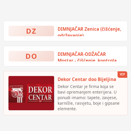
DZ
DIMNJAČAR Zenica (čišćenje,
održavanje)
dimnjačar zenica hitne
intervencije, redovno čišćenje,
održavanje dimnjaka i dimnih
DO
DIMNJAČAR-ODŽAČAR
sistema | dimnjačar zenica |
Mostar - čišćenje, kontrola,
zenica dimnjacar | dimnjacar
sanacija
zenica telefon
Čišćenje i kontrola dimnjaka i
VIP
Dekor Centar doo Bijeljina
dimovoda | Čišćenje i kontrola
uređaja za loženje | sanacija
Dekor Centar je firma koja se
dimnjaka | dimnjacar mostar |
bavi opremanjem enterijera. U
odzacar mostar | dimnjačar
ponudi imamo: tapete, zavjese,
mostar | odžačar mostar |
karnišle, rasvjetu, boje i gipsane
dimnjačar mostar kontakt
elemente.
PDV broj: 403106490009