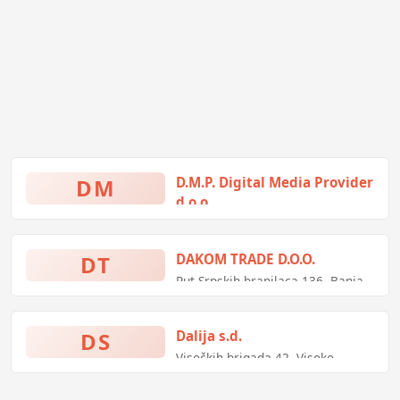
DM
D.M.P. Digital Media Provider
d.o.o.
obanija 1/3, Sarajevo, Bosna i
Hercegovina
DT
DAKOM TRADE D.O.O.
Put Srpskih branilaca 136, Banja
Luka, Bosna i Hercegovina
DS
Dalija s.d.
Visočkih brigada 42, Visoko,
Bosna i Hercegovina