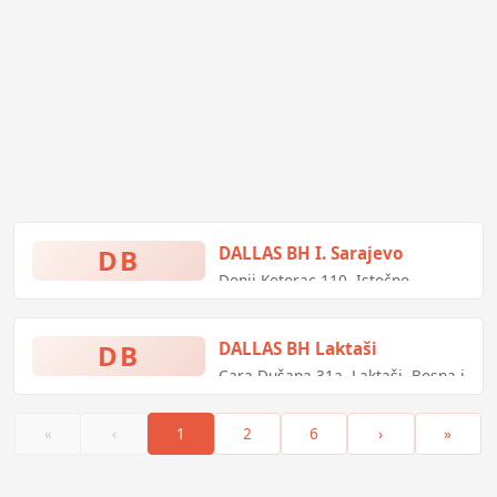
DB
DALLAS BH I. Sarajevo
Donji Kotorac 110, Istočno
Sarajevo, Bosna i Hercegovina
DB
DALLAS BH Laktaši
Cara Dušana 31a, Laktaši, Bosna i
Hercegovina
«
‹
1
2
6
›
»