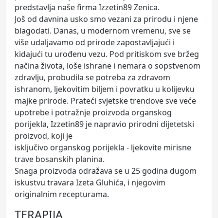
predstavlja naše firma Izzetin89 Zenica.
Još od davnina usko smo vezani za prirodu i njene
blagodati. Danas, u modernom vremenu, sve se
više udaljavamo od prirode zapostavljajući i
kidajući tu urođenu vezu. Pod pritiskom sve bržeg
načina života, loše ishrane i nemara o sopstvenom
zdravlju, probudila se potreba za zdravom
ishranom, ljekovitim biljem i povratku u kolijevku
majke prirode. Prateći svjetske trendove sve veće
upotrebe i potražnje proizvoda organskog
porijekla, Izzetin89 je napravio prirodni dijetetski
proizvod, koji je
isključivo organskog porijekla - ljekovite mirisne
trave bosanskih planina.
Snaga proizvoda odražava se u 25 godina dugom
iskustvu travara Izeta Gluhića, i njegovim
originalnim recepturama.
TERAPIJA