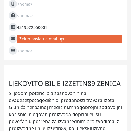
<nema>
Mobilni
<nema>
Fax
4319522550001
JIB
Želim poslati e-mail upit
E-mail
<nema>
Web
LJEKOVITO BILJE IZZETIN89 ZENICA
Slijedom potencijala zasnovanih na
dvadesetpetogodišnjoj predanosti travara Izeta
Gluhića herbalnoj medicini,mnogobrojni zadovoljni
korisnici njegovih proizvoda doprinijeli su
povećanju potreba za izvanrednim proizvodima iz
proizvodne linije Izzetin89, koju ekskluzivno