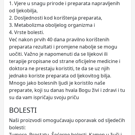
1. Vjere u snagu prirode i preparata napravljenih
od ljekobilja,
2. Dosljednosti kod korištenja preparata,
3. Metabolizma oboljelog organizma i
4. Vrste bolesti.
Već nakon prvih 40 dana pravilno korištenih
preparata rezultati i promjene nabolje se mogu
uočiti. Važno je napomenuti da se lijekovi ili
terapije propisane od strane oficijelne medicine i
doktora ne prestaju koristiti, te da se uz njih
jednako koriste preparata od ljekovitog bilja.
Mnogo jako bolesnih ljudi je koristilo naše
preparate, koji su danas hvala Bogu živi i zdravi i tu
su da vam ispričaju svoju priču
BOLESTI
Naši proizvodi omogućavaju oporavak od sljedećih
bolesti:
Tumore, Prostatu, Šećerne bolesti, Kamen u žuči i