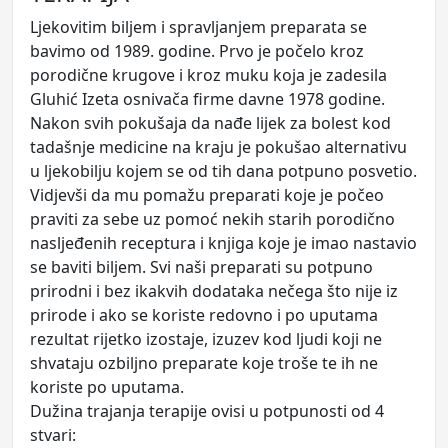
Ljekovitim biljem i spravljanjem preparata se
bavimo od 1989. godine. Prvo je počelo kroz
porodične krugove i kroz muku koja je zadesila
Gluhić Izeta osnivača firme davne 1978 godine.
Nakon svih pokušaja da nađe lijek za bolest kod
tadašnje medicine na kraju je pokušao alternativu
u ljekobilju kojem se od tih dana potpuno posvetio.
Vidjevši da mu pomažu preparati koje je počeo
praviti za sebe uz pomoć nekih starih porodično
nasljeđenih receptura i knjiga koje je imao nastavio
se baviti biljem. Svi naši preparati su potpuno
prirodni i bez ikakvih dodataka nečega što nije iz
prirode i ako se koriste redovno i po uputama
rezultat rijetko izostaje, izuzev kod ljudi koji ne
shvataju ozbiljno preparate koje troše te ih ne
koriste po uputama.
Dužina trajanja terapije ovisi u potpunosti od 4
stvari: