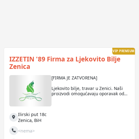
VIP PREMIUM
IZZETIN '89 Firma za Ljekovito Bilje
Zenica
[FIRMA JE ZATVORENA]
Ljekovito bilje, travar u Zenici. Naši
proizvodi omogućavaju oporavak od
sljedećih bolesti:Tumore, Prostatu,
Šećerne bolesti, Kamen u žuči i
bubregu, Bronhitis-Astme-Anemiju,
Ilirski put 18c
Hemoroide-Debelo crijevo, Trombozu i
lumbago, Kurije oči, Staračke mrene,
Adresa
Zenica
,
BiH
Ženske bolesti, Sve kožne bolesti,
Išijas, zglobove i druga oboljenja.
<nema>
Telefon