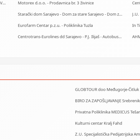
J.U. Služba za zapošljavanje Kantona Sarajevo - Biro Vogošća
Motorex d.o.o. - Prodavnica br. 3 živinice
Starački dom Sarajevo - Dom za stare Sarajevo - Dom za stara lica Sarajevo
Eurofarm Centar p.z.u. - Poliklinika Tuzla
In T
Centrotrans-Eurolines dd Sarajevo - P.J. Ilijaš - Autobuska stanica
AHM
GLOBTOUR doo Međugorje-Čitluk
BIRO ZA ZAPOŠLJAVANJE Srebrenik
Privatna Poliklinika MEDICUS Tešan
Kulturni centar Kralj Fahd
Z.U. Specijalistička Pedijatrijska 