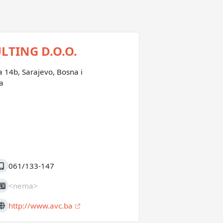
LTING D.O.O.
 14b, Sarajevo, Bosna i
a
061/133-147
obilni
<nema>
IB
http://www.avc.ba
eb