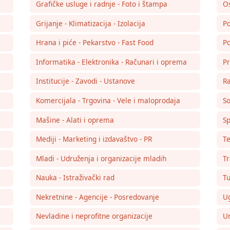
Grafičke usluge i radnje - Foto i štampa
Os
Grijanje - Klimatizacija - Izolacija
Po
Hrana i piće - Pekarstvo - Fast Food
Po
Informatika - Elektronika - Računari i oprema
Pr
Institucije - Zavodi - Ustanove
Ra
Komercijala - Trgovina - Vele i maloprodaja
So
Mašine - Alati i oprema
Sp
Mediji - Marketing i izdavaštvo - PR
Te
Mladi - Udruženja i organizacije mladih
Tr
Nauka - Istraživački rad
Tu
Nekretnine - Agencije - Posredovanje
Ug
Nevladine i neprofitne organizacije
Um