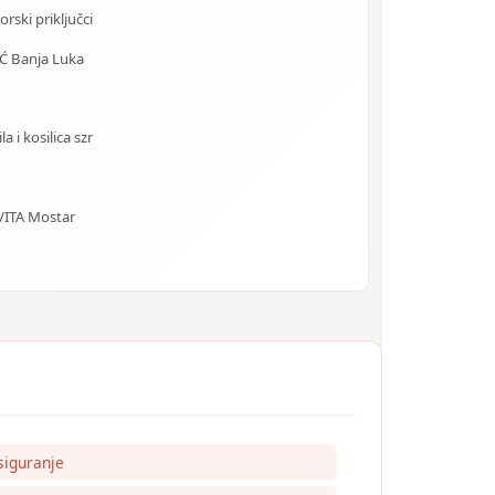
rski priključci
 Banja Luka
 i kosilica szr
VITA Mostar
siguranje