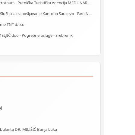
Centrotours - Putnička-Turistička Agencija MEĐUNARODNI AERODROM Sarajevo
J.U. Služba za zapošljavanje Kantona Sarajevo - Biro Novo Sarajevo
ime TNT d.o.o.
ELJIĆ doo - Pogrebne usluge - Srebrenik
j
Ambulanta DR. MILIŠIĆ Banja Luka