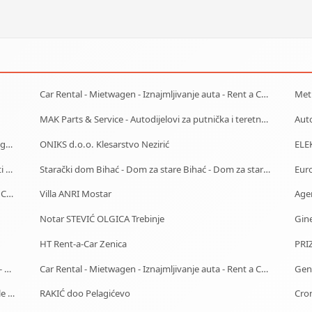
Car Rental - Mietwagen - Iznajmljivanje auta - Rent a Car Bihać
Met
MAK Parts & Service - Autodijelovi za putnička i teretna vozila Gračanica
Auto
JZU Zdravstveni Centar Brčko Distrikt Bosne i Hercegovine
ONIKS d.o.o. Klesarstvo Nezirić
ELE
Udruženje veterana bh rata i odbrane bosanske časti Zenica
Starački dom Bihać - Dom za stare Bihać - Dom za stara lica Bihać
Euro
Car Rental - Mietwagen - Iznajmljivanje auta - Rent a Car Mostar
Villa ANRI Mostar
Age
Notar STEVIĆ OLGICA Trebinje
Gin
HT Rent-a-Car Zenica
Starački dom Banja Luka - Dom za stare Banja Luka - Dom za stara lica Banjaluka
Car Rental - Mietwagen - Iznajmljivanje auta - Rent a Car Banja Luka
Gen
Notar Sarajevo - notarska ovjera dokumenata i ostale notarske usluge
RAKIĆ doo Pelagićevo
Cron