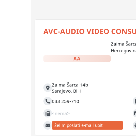
AVC-AUDIO VIDEO CONSU
Zaima Šarca
Hercegovin
AA
Zaima Šarca 14b
Adresa
Sarajevo
,
BiH
033 259-710
Telefon
M
<nema>
Fax
J
Želim poslati e-mail upit
E-mail
W