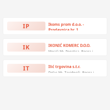
IP
Ikoms prom d.o.o. -
Prodavnica br. 1
Patriotske lige bb, Tešanj, Bosna i
Hercegovina
IK
IKONIĆ KOMERC D.O.O.
Mesići bb, Rogatica, Bosna i
Hercegovina
IT
Ilić trgovina s.t.r.
Dolac bb, Zavidovići, Bosna i
Hercegovina