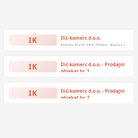
IK
Ilić-komerc d.o.o.
Nikole Tesle 153, Doboj, Bosna i
Hercegovina
IK
Ilić-komerc d.o.o. - Prodajni
objekat br. 1
Stanari bb, Doboj, Bosna i
Hercegovina
IK
Ilić-komerc d.o.o. - Prodajni
objekat br. 2
Vojvode MiŠića 5, Doboj, Bosna i
Hercegovina