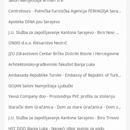
Salon Namještaja Arman STR
Centrotours - Putnička-Turistička Agencija FERHADIJA Sarajevo
Apoteka DINA pzu Sarajevo
J.U. Služba za zapošljavanje Kantona Sarajevo - Biro Novi Grad
ONIKS d.o.o. Klesarstvo Nezirić
JZU Zdravstveni Centar Brčko Distrikt Bosne i Hercegovine
Arhitektonsko-građevinski fakultet Banja Luka
Ambasada Republike Turske - Embassy of Republic of Turkey
GOJAN Saloni Namještaja Ljubuški
Yavuz Company doo - Proizvodnja PVC profila za stolariju
Starački dom Gračanica - Dom za stare Gračanica - Dom za stara lica Gračanica
J.U. Služba za zapošljavanje Kantona Sarajevo - Biro Trnovo
HST DOO Banja Luka - Najveći izbor pumpi za vodu