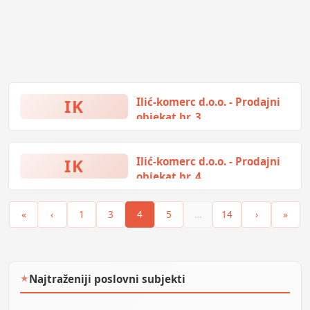
IK
Ilić-komerc d.o.o. - Prodajni
objekat br. 3
Draže Mihajlovića 9, Doboj, Bosna
i Hercegovina
IK
Ilić-komerc d.o.o. - Prodajni
objekat br. 4
Nemanjina 46, Doboj, Bosna i
Hercegovina
«
‹
1
3
4
5
…
14
›
»
Najtraženiji poslovni subjekti
★