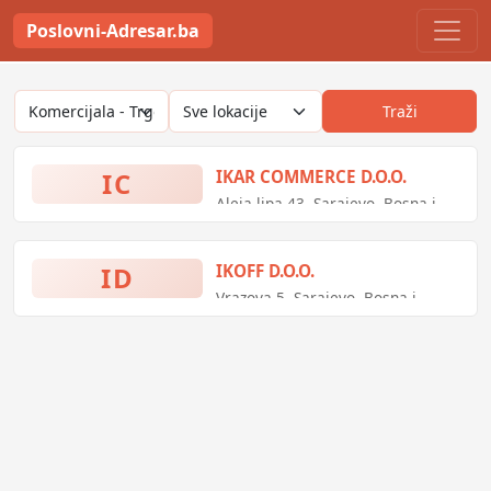
Poslovni-Adresar.ba
Traži
IC
IKAR COMMERCE D.O.O.
Aleja lipa 43, Sarajevo, Bosna i
Hercegovina
ID
IKOFF D.O.O.
Vrazova 5, Sarajevo, Bosna i
Hercegovina