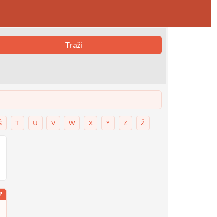
Traži
Š
T
U
V
W
X
Y
Z
Ž
P