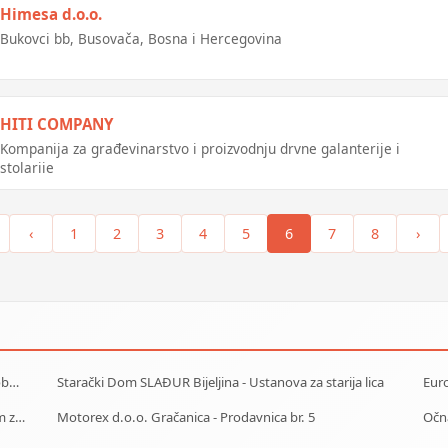
Himesa d.o.o.
Bukovci bb, Busovača, Bosna i Hercegovina
HITI COMPANY
Kompanija za građevinarstvo i proizvodnju drvne galanterije i
stolarije
‹
1
2
3
4
5
6
7
8
›
Centrotrans-Eurolines dd Sarajevo - P.J. Olovo - Autobuska stanica
Starački Dom SLAĐUR Bijeljina - Ustanova za starija lica
Eur
Starački dom Sarajevo - Dom za stare Sarajevo - Dom za stara lica Sarajevo
Motorex d.o.o. Gračanica - Prodavnica br. 5
Očn