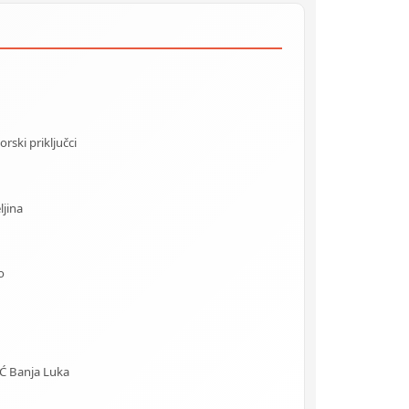
rski priključci
ljina
o
 Banja Luka