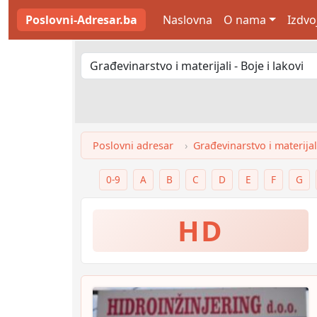
Poslovni-Adresar.ba
Naslovna
O nama
Izdvo
Poslovni adresar
Građevinarstvo i materijali
0-9
A
B
C
D
E
F
G
HD