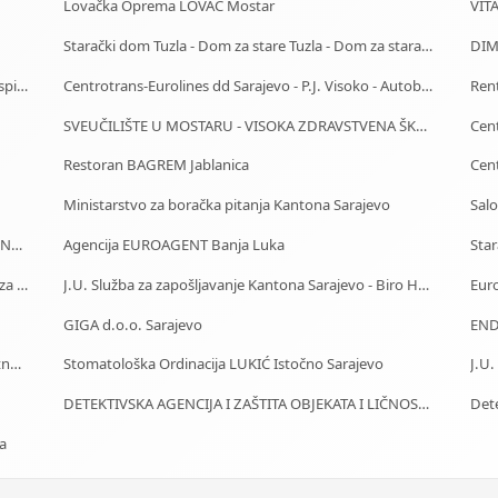
Lovačka Oprema LOVAC Mostar
VIT
Starački dom Tuzla - Dom za stare Tuzla - Dom za stara lica Tuzla
DIM
Auto Škola Sarajevo - Polaganje testova i vozačkog ispita
Centrotrans-Eurolines dd Sarajevo - P.J. Visoko - Autobuska stanica
Ren
SVEUČILIŠTE U MOSTARU - VISOKA ZDRAVSTVENA ŠKOLA
Cent
Restoran BAGREM Jablanica
Ministarstvo za boračka pitanja Kantona Sarajevo
Sal
J.U. Služba za zapošljavanje Kantona Sarajevo - Biro Novi Grad
Agencija EUROAGENT Banja Luka
Starački dom Bijeljina - Dom za stare Bijeljina - Dom za stara lica Bijeljina
J.U. Služba za zapošljavanje Kantona Sarajevo - Biro Hadžići
Euro
GIGA d.o.o. Sarajevo
END
MAK Parts & Service - Autodijelovi za putnička i teretna vozila Gračanica
Stomatološka Ordinacija LUKIĆ Istočno Sarajevo
DETEKTIVSKA AGENCIJA I ZAŠTITA OBJEKATA I LIČNOSTI ALFA DM Travnik
Dete
ta