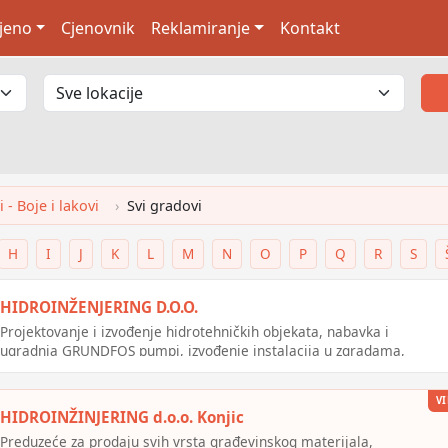
jeno
Cjenovnik
Reklamiranje
Kontakt
 - Boje i lakovi
Svi gradovi
H
I
J
K
L
M
N
O
P
Q
R
S
HIDROINŽENJERING D.O.O.
Projektovanje i izvođenje hidrotehničkih objekata, nabavka i
ugradnja GRUNDFOS pumpi, izvođenje instalacija u zgradama,
specijalni radovi u građevinarstvu
VI
HIDROINŽINJERING d.o.o. Konjic
Preduzeće za prodaju svih vrsta građevinskog materijala,