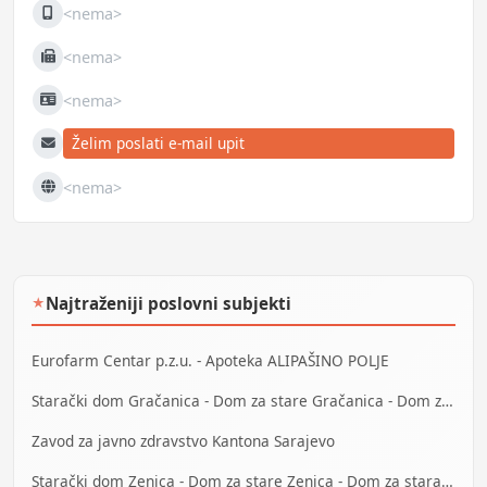
<nema>
Mobilni
<nema>
Fax
<nema>
JIB
Želim poslati e-mail upit
E-mail
<nema>
Web
Najtraženiji poslovni subjekti
★
Eurofarm Centar p.z.u. - Apoteka ALIPAŠINO POLJE
Starački dom Gračanica - Dom za stare Gračanica - Dom za stara lica Gračanica
Zavod za javno zdravstvo Kantona Sarajevo
Starački dom Zenica - Dom za stare Zenica - Dom za stara lica Zenica