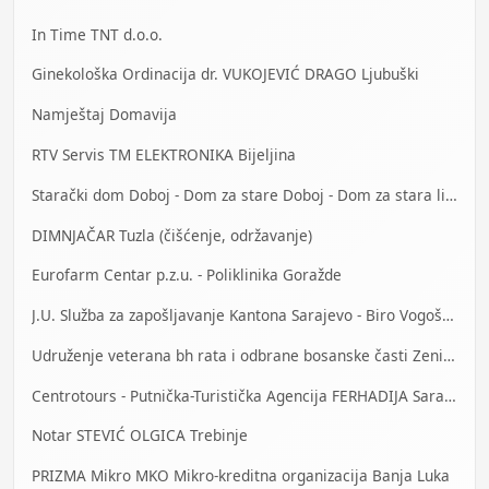
In Time TNT d.o.o.
Ginekološka Ordinacija dr. VUKOJEVIĆ DRAGO Ljubuški
Namještaj Domavija
RTV Servis TM ELEKTRONIKA Bijeljina
Starački dom Doboj - Dom za stare Doboj - Dom za stara lica Doboj
DIMNJAČAR Tuzla (čišćenje, održavanje)
Eurofarm Centar p.z.u. - Poliklinika Goražde
J.U. Služba za zapošljavanje Kantona Sarajevo - Biro Vogošća
Udruženje veterana bh rata i odbrane bosanske časti Zenica
Centrotours - Putnička-Turistička Agencija FERHADIJA Sarajevo
Notar STEVIĆ OLGICA Trebinje
PRIZMA Mikro MKO Mikro-kreditna organizacija Banja Luka