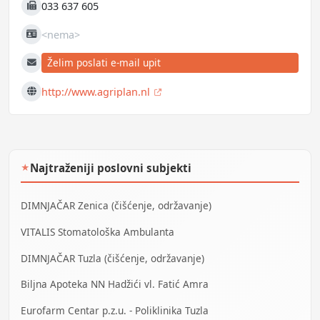
033 637 605
Fax
<nema>
JIB
Želim poslati e-mail upit
E-mail
http://www.agriplan.nl
Web
Najtraženiji poslovni subjekti
★
DIMNJAČAR Zenica (čišćenje, održavanje)
VITALIS Stomatološka Ambulanta
DIMNJAČAR Tuzla (čišćenje, održavanje)
Biljna Apoteka NN Hadžići vl. Fatić Amra
Eurofarm Centar p.z.u. - Poliklinika Tuzla