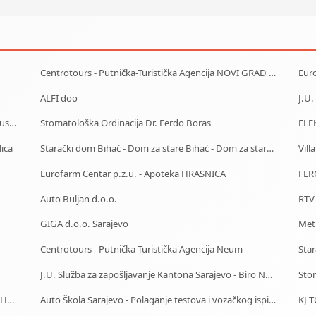
Centrotours - Putnička-Turistička Agencija NOVI GRAD Sarajevo
Eur
ALFI doo
J.U.
Centrotrans-Eurolines dd Sarajevo - P.J. Ilijaš - Autobuska stanica
Stomatološka Ordinacija Dr. Ferdo Boras
ELE
lica
Starački dom Bihać - Dom za stare Bihać - Dom za stara lica Bihać
Vill
Eurofarm Centar p.z.u. - Apoteka HRASNICA
FER
Auto Buljan d.o.o.
RTV
GIGA d.o.o. Sarajevo
Met
Centrotours - Putnička-Turistička Agencija Neum
J.U. Služba za zapošljavanje Kantona Sarajevo - Biro Novo Sarajevo
Sto
J.U. Služba za zapošljavanje Kantona Sarajevo - Biro Hadžići
Auto Škola Sarajevo - Polaganje testova i vozačkog ispita
KJ 