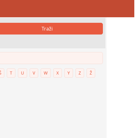
Traži
Š
T
U
V
W
X
Y
Z
Ž