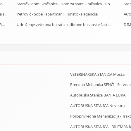
Centrotrans-Eurolines dd Sarajevo - P.J. Kiseljak - Autobuska stanica
Starački dom Gračanica - Dom za stare Gračanica - Dom za stara lica Gračanica
Stom
Starački dom Mostar - Dom za stare Mostar - Dom za stara lica Mostar
Petrović - Sobe i apartmani i Turistička agencija
Auto
Centrotours - Putnička-Turistička Agencija MEĐUNARODNI AERODROM Sarajevo
Udruženje veterana bh rata i odbrane bosanske časti Zenica
DIM
VETERINARSKA STANICA Mostar
Precizna Mehanika SENČI - Servis pila
Autobuska Stanica BANJA LUKA
AUTOBUSKA STANICA Nevesinje
Poljoprivredna Mehanizacija - Trakto
AUTOBUSKA STANICA - BILETARNI