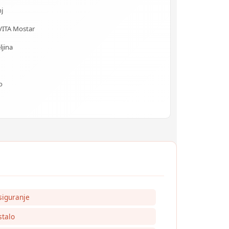
j
VITA Mostar
ljina
o
siguranje
talo