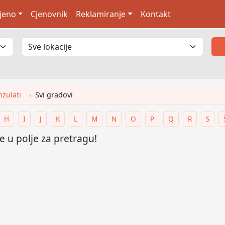
jeno
Cjenovnik
Reklamiranje
Kontakt
zulati
Svi gradovi
H
I
J
K
L
M
N
O
P
Q
R
S
 u polje za pretragu!