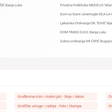
IŠIĆ Banja Luka
Privatna Poliklinika MEDICUS Tešan
Dom za Stare i iznemogle VILA-LA-
Ljekarska Ordinacija DR. ŠOVIĆ Bije
DOM TRADE D.O.O. Banja Luka
Zubna ordinacija DR ĆATIĆ Bugojn
Građevinarstvo i materijali - Boje i lakovi
O
Grafičke usluge i radnje - Foto i štampa
Os