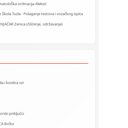
atoloŠka ordinacija Aleksić
 Škola Tuzla - Polaganje testova i vozačkog ispita
NJAČAR Zenica (čišćenje, održavanje)
 i kosilica szr
rski priključci
CA Brčko