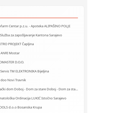
ofarm Centar p.z.u. - Apoteka ALIPAŠINO POLJE
 Služba za zapošljavanje Kantona Sarajevo
KTRO PROJEKT Čapljina
a ANRI Mostar
OMASTER D.O.O.
 Servis TM ELEKTRONIKA Bijeljina
 doo Novi Travnik
Starački dom Doboj - Dom za stare Doboj - Dom za stara lica Doboj
matološka Ordinacija LUKIĆ Istočno Sarajevo
TOOLS d.o.o Bosanska Krupa