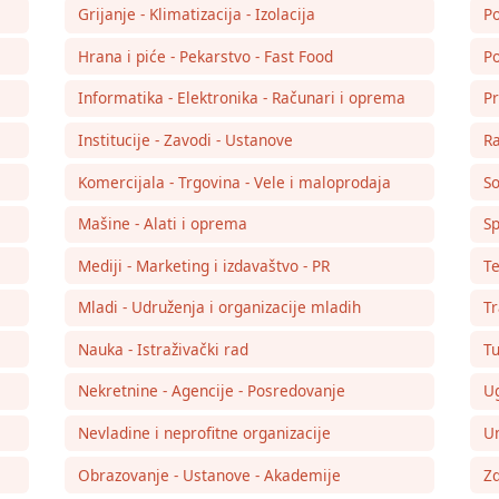
Grijanje - Klimatizacija - Izolacija
Po
Hrana i piće - Pekarstvo - Fast Food
Po
Informatika - Elektronika - Računari i oprema
Pr
Institucije - Zavodi - Ustanove
Ra
Komercijala - Trgovina - Vele i maloprodaja
So
Mašine - Alati i oprema
Sp
Mediji - Marketing i izdavaštvo - PR
Te
Mladi - Udruženja i organizacije mladih
Tr
Nauka - Istraživački rad
Tu
Nekretnine - Agencije - Posredovanje
Ug
Nevladine i neprofitne organizacije
Um
Obrazovanje - Ustanove - Akademije
Zd