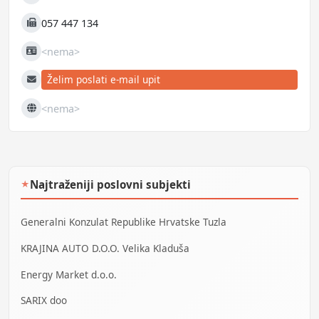
Mobilni
057 447 134
Fax
<nema>
JIB
Želim poslati e-mail upit
E-mail
<nema>
Web
Najtraženiji poslovni subjekti
★
Generalni Konzulat Republike Hrvatske Tuzla
KRAJINA AUTO D.O.O. Velika Kladuša
Energy Market d.o.o.
SARIX doo