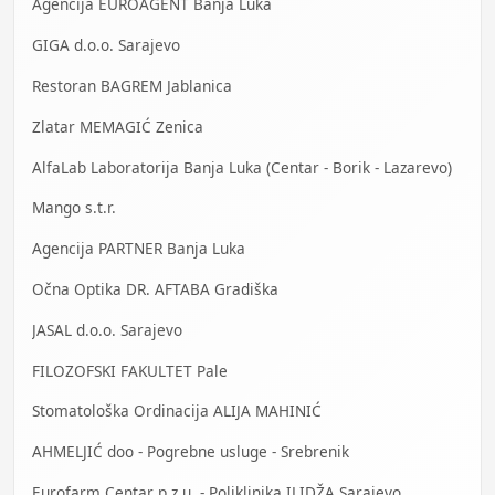
Agencija EUROAGENT Banja Luka
GIGA d.o.o. Sarajevo
Restoran BAGREM Jablanica
Zlatar MEMAGIĆ Zenica
AlfaLab Laboratorija Banja Luka (Centar - Borik - Lazarevo)
Mango s.t.r.
Agencija PARTNER Banja Luka
Očna Optika DR. AFTABA Gradiška
JASAL d.o.o. Sarajevo
FILOZOFSKI FAKULTET Pale
Stomatološka Ordinacija ALIJA MAHINIĆ
AHMELJIĆ doo - Pogrebne usluge - Srebrenik
Eurofarm Centar p.z.u. - Poliklinika ILIDŽA Sarajevo