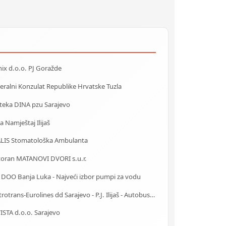
ix d.o.o. PJ Goražde
ralni Konzulat Republike Hrvatske Tuzla
teka DINA pzu Sarajevo
a Namještaj Ilijaš
ALIS Stomatološka Ambulanta
toran MATANOVI DVORI s.u.r.
 DOO Banja Luka - Najveći izbor pumpi za vodu
Centrotrans-Eurolines dd Sarajevo - P.J. Ilijaš - Autobuska stanica
ISTA d.o.o. Sarajevo