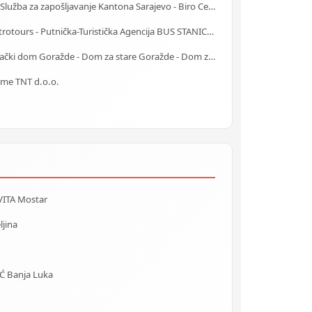
J.U. Služba za zapošljavanje Kantona Sarajevo - Biro Centar
Centrotours - Putnička-Turistička Agencija BUS STANICA Sarajevo
Starački dom Goražde - Dom za stare Goražde - Dom za stara lica Goražde
ime TNT d.o.o.
VITA Mostar
ljina
 Banja Luka