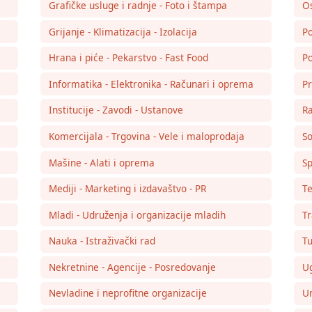
Grafičke usluge i radnje - Foto i štampa
Os
Grijanje - Klimatizacija - Izolacija
Po
Hrana i piće - Pekarstvo - Fast Food
Po
Informatika - Elektronika - Računari i oprema
Pr
Institucije - Zavodi - Ustanove
Ra
Komercijala - Trgovina - Vele i maloprodaja
So
Mašine - Alati i oprema
Sp
Mediji - Marketing i izdavaštvo - PR
Te
Mladi - Udruženja i organizacije mladih
Tr
Nauka - Istraživački rad
Tu
Nekretnine - Agencije - Posredovanje
Ug
Nevladine i neprofitne organizacije
Um