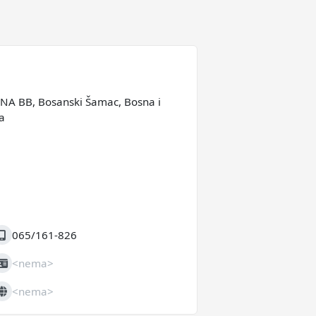
A BB, Bosanski Šamac, Bosna i
a
065/161-826
obilni
<nema>
IB
<nema>
eb