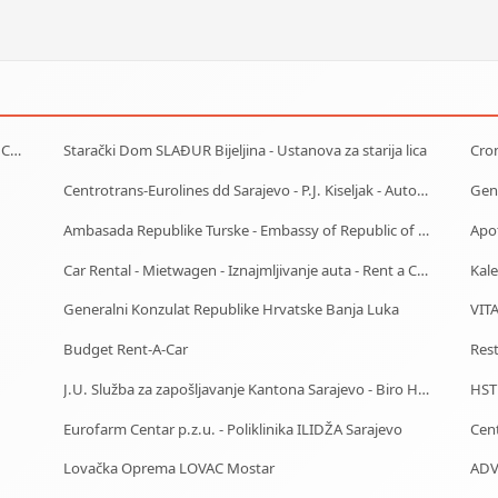
Car Rental - Mietwagen - Iznajmljivanje auta - Rent a Car Sarajevo
Starački Dom SLAĐUR Bijeljina - Ustanova za starija lica
Cron
Centrotrans-Eurolines dd Sarajevo - P.J. Kiseljak - Autobuska stanica
Gene
Ambasada Republike Turske - Embassy of Republic of Turkey
Apo
Car Rental - Mietwagen - Iznajmljivanje auta - Rent a Car Banja Luka
Kale
Generalni Konzulat Republike Hrvatske Banja Luka
VIT
Budget Rent-A-Car
Res
J.U. Služba za zapošljavanje Kantona Sarajevo - Biro Hadžići
HST
Eurofarm Centar p.z.u. - Poliklinika ILIDŽA Sarajevo
Lovačka Oprema LOVAC Mostar
ADV