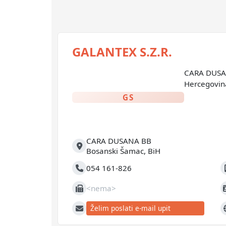
GALANTEX S.Z.R.
CARA DUSAN
Hercegovin
GS
CARA DUSANA BB
Adresa
Bosanski Šamac
,
BiH
054 161-826
Telefon
M
<nema>
Fax
J
Želim poslati e-mail upit
E-mail
W