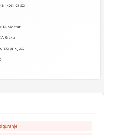
 i kosilica szr
VITA Mostar
CA Brčko
rski priključci
o
siguranje