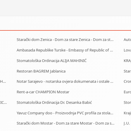
Starački dom Zenica - Dom za stare Zenica - Dom za stara lica Zenica
Ambasada Republike Turske - Embassy of Republic of Turkey
Lov
Stomatološka Ordinacija ALIJA MAHINIĆ
KRA
Restoran BAGREM Jablanica
J.U. Služba za zapošljavanje Kantona Sarajevo - Biro Hadžići
Notar Sarajevo - notarska ovjera dokumenata i ostale notarske usluge
Cron
Rent-a-car CHAMPION Mostar
Euro
Centrotours - Putnička-Turistička Agencija BUS STANICA Sarajevo
Stomatološka Ordinacija Dr. Desanka Babić
Sto
Yavuz Company doo - Proizvodnja PVC profila za stolariju
Kraj
Starački dom Mostar - Dom za stare Mostar - Dom za stara lica Mostar