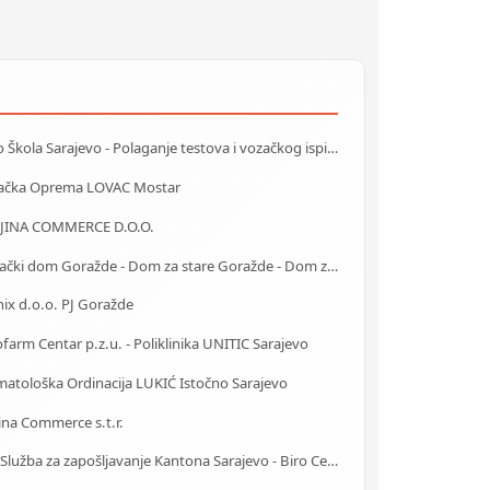
Auto Škola Sarajevo - Polaganje testova i vozačkog ispita
ačka Oprema LOVAC Mostar
JINA COMMERCE D.O.O.
Starački dom Goražde - Dom za stare Goražde - Dom za stara lica Goražde
ix d.o.o. PJ Goražde
farm Centar p.z.u. - Poliklinika UNITIC Sarajevo
matološka Ordinacija LUKIĆ Istočno Sarajevo
ina Commerce s.t.r.
J.U. Služba za zapošljavanje Kantona Sarajevo - Biro Centar