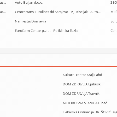
Centrotrans-Eurolines dd Sarajevo - P.J. Ilijaš - Autobuska stanica
Auto Buljan d.o.o.
ZEO
Starački dom Bihać - Dom za stare Bihać - Dom za stara lica Bihać
Centrotrans-Eurolines dd Sarajevo - P.J. Kiseljak - Autobuska stanica
MEŠA
Namještaj Domavija
Euro
Eurofarm Centar p.z.u. - Poliklinika Tuzla
Cent
Kulturni centar Kralj Fahd
DOM ZDRAVLJA Ljubuški
DOM ZDRAVLJA Travnik
AUTOBUSNA STANICA Bihać
Ljekarska Ordinacija DR. ŠOVIĆ Bije