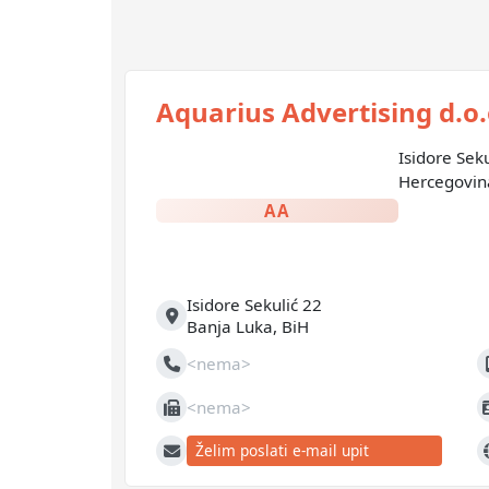
Aquarius Advertising d.o.
Isidore Sek
Hercegovin
AA
Isidore Sekulić 22
Adresa
Banja Luka
,
BiH
<nema>
Telefon
M
<nema>
Fax
J
Želim poslati e-mail upit
E-mail
W