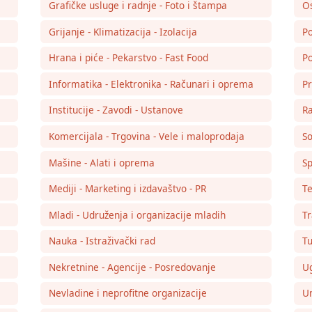
Grafičke usluge i radnje - Foto i štampa
Os
Grijanje - Klimatizacija - Izolacija
Po
Hrana i piće - Pekarstvo - Fast Food
Po
Informatika - Elektronika - Računari i oprema
Pr
Institucije - Zavodi - Ustanove
Ra
Komercijala - Trgovina - Vele i maloprodaja
So
Mašine - Alati i oprema
Sp
Mediji - Marketing i izdavaštvo - PR
Te
Mladi - Udruženja i organizacije mladih
Tr
Nauka - Istraživački rad
Tu
Nekretnine - Agencije - Posredovanje
Ug
Nevladine i neprofitne organizacije
Um