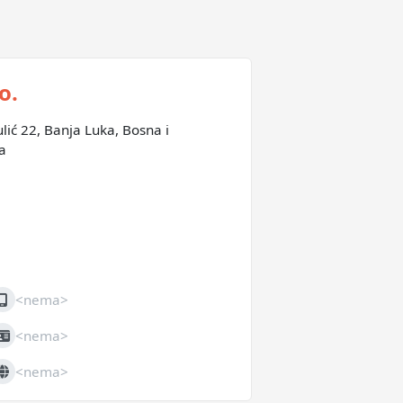
o.
ulić 22, Banja Luka, Bosna i
a
<nema>
obilni
<nema>
IB
<nema>
eb