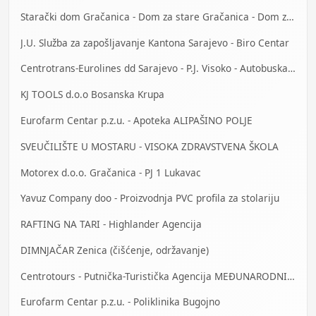
Starački dom Gračanica - Dom za stare Gračanica - Dom za stara lica Gračanica
J.U. Služba za zapošljavanje Kantona Sarajevo - Biro Centar
Centrotrans-Eurolines dd Sarajevo - P.J. Visoko - Autobuska stanica
KJ TOOLS d.o.o Bosanska Krupa
Eurofarm Centar p.z.u. - Apoteka ALIPAŠINO POLJE
SVEUČILIŠTE U MOSTARU - VISOKA ZDRAVSTVENA ŠKOLA
Motorex d.o.o. Gračanica - PJ 1 Lukavac
Yavuz Company doo - Proizvodnja PVC profila za stolariju
RAFTING NA TARI - Highlander Agencija
DIMNJAČAR Zenica (čišćenje, održavanje)
Centrotours - Putnička-Turistička Agencija MEĐUNARODNI AERODROM Sarajevo
Eurofarm Centar p.z.u. - Poliklinika Bugojno