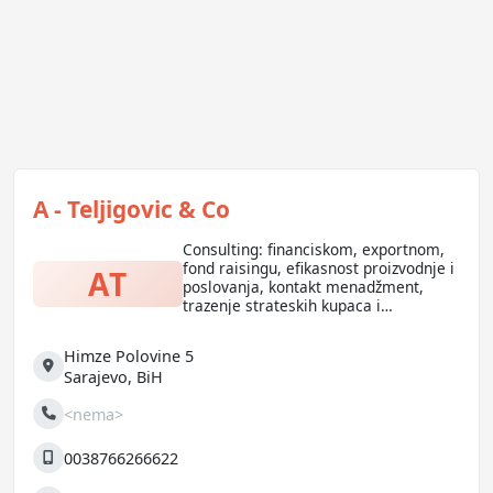
A - Teljigovic & Co
Consulting: financiskom, exportnom,
fond raisingu, efikasnost proizvodnje i
AT
poslovanja, kontakt menadžment,
trazenje strateskih kupaca i
investitora. Vođenje pregovora i
edukacija u internacionalnom
Himze Polovine 5
poslovanju. Globalni tim od 12500
Adresa
Sarajevo
,
BiH
eksperata !
<nema>
Telefon
0038766266622
Mobilni