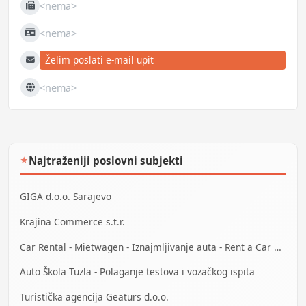
<nema>
Fax
<nema>
JIB
Želim poslati e-mail upit
E-mail
<nema>
Web
Najtraženiji poslovni subjekti
★
GIGA d.o.o. Sarajevo
Krajina Commerce s.t.r.
Car Rental - Mietwagen - Iznajmljivanje auta - Rent a Car Mostar
Auto Škola Tuzla - Polaganje testova i vozačkog ispita
Turistička agencija Geaturs d.o.o.