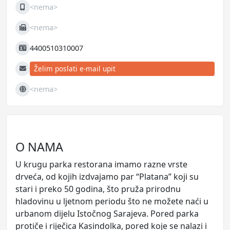
<nema>
Mobilni
<nema>
Fax
4400510310007
JIB
Želim poslati e-mail upit
E-mail
<nema>
Web
O NAMA
U krugu parka restorana imamo razne vrste
drveća, od kojih izdvajamo par “Platana” koji su
stari i preko 50 godina, što pruža prirodnu
hladovinu u ljetnom periodu što ne možete naći u
urbanom dijelu Istočnog Sarajeva. Pored parka
protiče i riječica Kasindolka, pored koje se nalazi i