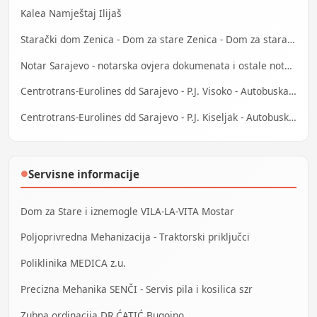
Kalea Namještaj Ilijaš
Starački dom Zenica - Dom za stare Zenica - Dom za stara lica Zenica
Notar Sarajevo - notarska ovjera dokumenata i ostale notarske usluge
Centrotrans-Eurolines dd Sarajevo - P.J. Visoko - Autobuska stanica
Centrotrans-Eurolines dd Sarajevo - P.J. Kiseljak - Autobuska stanica
Servisne informacije
●
Dom za Stare i iznemogle VILA-LA-VITA Mostar
Poljoprivredna Mehanizacija - Traktorski priključci
Poliklinika MEDICA z.u.
Precizna Mehanika SENČI - Servis pila i kosilica szr
Zubna ordinacija DR ĆATIĆ Bugojno