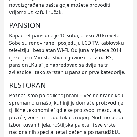
novoizgrađena bašta gdje možete provoditi
vrijeme uz kafu i ručak.
PANSION
Kapacitet pansiona je 10 soba, preko 20 kreveta.
Sobe su renovirane i posjeduju LCD TV, kablovsku
televiziju i besplatan Wi-Fi. Od juna mjeseca 2014
rješenjem Ministarstva trgovine i turizma RS,
pansion „Kula“ je napredovao sa dvije na tri
zvijezdice i tako svrstan u pansion prve kategorije.
RESTORAN
Poznati smo po odličnoj hrani -- većine hrane koju
spremamo u našoj kuhinji je domaće proizvodnje
tj. lične „ekonomije“ gdje se proizvodi meso, jaja,
povrće, voće i mnogo toka drugog. Nudimo bogat
izbor kuvanih jela, roštiljska paleta , i sve vrste
nacionalnih specijaliteta i pečenja po narudžbi.U