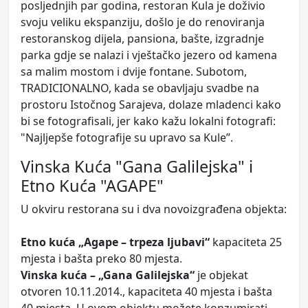
posljednjih par godina, restoran Kula je doživio
svoju veliku ekspanziju, došlo je do renoviranja
restoranskog dijela, pansiona, bašte, izgradnje
parka gdje se nalazi i vještačko jezero od kamena
sa malim mostom i dvije fontane. Subotom,
TRADICIONALNO, kada se obavljaju svadbe na
prostoru Istočnog Sarajeva, dolaze mladenci kako
bi se fotografisali, jer kako kažu lokalni fotografi:
"Najljepše fotografije su upravo sa Kule”.
Vinska Kuća "Gana Galilejska" i
Etno Kuća "AGAPE"
U okviru restorana su i dva novoizgrađena objekta:
Etno kuća „Agape – trpeza ljubavi“
kapaciteta 25
mjesta i bašta preko 80 mjesta.
Vinska kuća – „Gana Galilejska“
je objekat
otvoren 10.11.2014., kapaciteta 40 mjesta i bašta
40 mjesta. U ovom objektu možete konzumirati