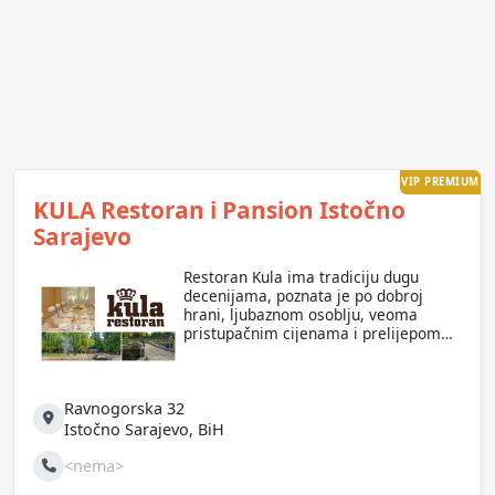
VIP PREMIUM
KULA Restoran i Pansion Istočno
Sarajevo
Restoran Kula ima tradiciju dugu
decenijama, poznata je po dobroj
hrani, ljubaznom osoblju, veoma
pristupačnim cijenama i prelijepom
prirodnom okruženju. Većina hrane
koju spremamo u našoj kuhinji je
domaće proizvodnje tj. lične
Ravnogorska 32
„ekonomije“ gdje se proizvodi meso,
jaja, povrće, voće i mnogo toka
Adresa
Istočno Sarajevo
,
BiH
drugog.
<nema>
Telefon