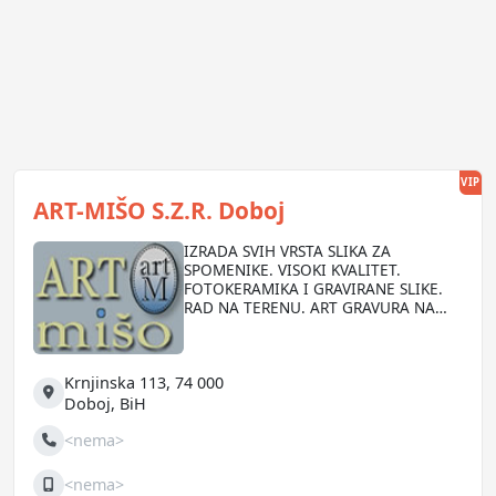
VIP
ART-MIŠO S.Z.R. Doboj
IZRADA SVIH VRSTA SLIKA ZA
SPOMENIKE. VISOKI KVALITET.
FOTOKERAMIKA I GRAVIRANE SLIKE.
RAD NA TERENU. ART GRAVURA NA
KAMENU. IZRADA PORTRETA NA SVE
PODLOGE (KAMEN, STAKLO, DRVO...)
Krnjinska 113, 74 000
Adresa
Doboj
,
BiH
<nema>
Telefon
<nema>
Mobilni