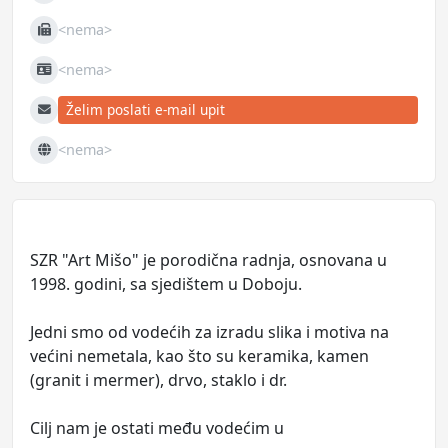
<nema>
Fax
<nema>
JIB
Želim poslati e-mail upit
E-mail
<nema>
Web
SZR "Art Mišo" je porodična radnja, osnovana u
1998. godini, sa sjedištem u Doboju.
Jedni smo od vodećih za izradu slika i motiva na
većini nemetala, kao što su keramika, kamen
(granit i mermer), drvo, staklo i dr.
Cilj nam je ostati među vodećim u