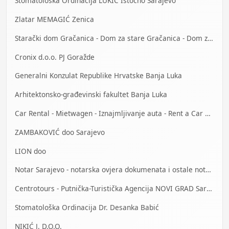
Stomatološka Ordinacija LUKIĆ Istočno Sarajevo
Zlatar MEMAGIĆ Zenica
Starački dom Gračanica - Dom za stare Gračanica - Dom za stara lica Gračanica
Cronix d.o.o. PJ Goražde
Generalni Konzulat Republike Hrvatske Banja Luka
Arhitektonsko-građevinski fakultet Banja Luka
Car Rental - Mietwagen - Iznajmljivanje auta - Rent a Car Banja Luka
ZAMBAKOVIĆ doo Sarajevo
LION doo
Notar Sarajevo - notarska ovjera dokumenata i ostale notarske usluge
Centrotours - Putnička-Turistička Agencija NOVI GRAD Sarajevo
Stomatološka Ordinacija Dr. Desanka Babić
NIKIĆ J. D.O.O.