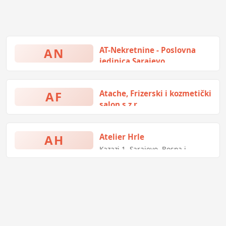
AN
AT-Nekretnine - Poslovna
jedinica Sarajevo
Ferhadija 15, Sarajevo, Bosna i
Hercegovina
AF
Atache, Frizerski i kozmetički
salon s.z.r.
D, Sarajevo, Bosna i Hercegovina
AH
Atelier Hrle
Kazazi 1, Sarajevo, Bosna i
Hercegovina