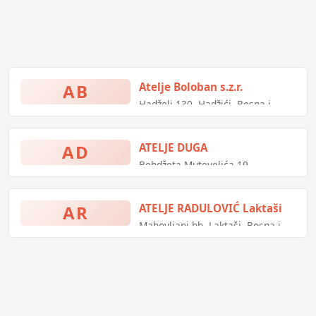
AB
Atelje Boloban s.z.r.
Hadželi 130, Hadžići, Bosna i
Hercegovina
AD
ATELJE DUGA
Behdžeta Mutevelića 19,
Sarajevo, Bosna i Hercegovina
AR
ATELJE RADULOVIĆ Laktaši
Mahovljani bb, Laktaši, Bosna i
Hercegovina