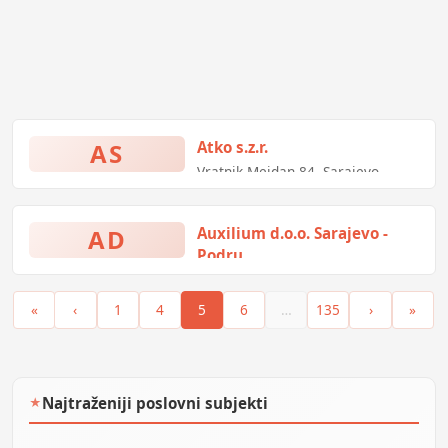
AS
Atko s.z.r.
Vratnik Mejdan 84, Sarajevo,
Bosna i Hercegovina
AD
Auxilium d.o.o. Sarajevo -
Podru
Zagrebačka bb, Žepče, Bosna i
Hercegovina
«
‹
1
4
5
6
…
135
›
»
Najtraženiji poslovni subjekti
★