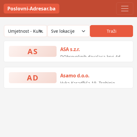
Poslovni-Adresar.ba
Traži
AS
ASA s.z.r.
DObrovoljnih davalaca krvi 4d,
Zenica, Bosna i Hercegovina
AD
Asamo d.o.o.
Vuka Karadžića 19, Trebinje,
Bosna i Hercegovina