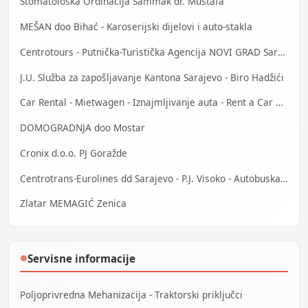
Stomatološka Ordinacija Sammak dr. Mustafa
MEŠAN doo Bihać - Karoserijski dijelovi i auto-stakla
Centrotours - Putnička-Turistička Agencija NOVI GRAD Sarajevo
J.U. Služba za zapošljavanje Kantona Sarajevo - Biro Hadžići
Car Rental - Mietwagen - Iznajmljivanje auta - Rent a Car Bihać
DOMOGRADNJA doo Mostar
Cronix d.o.o. PJ Goražde
Centrotrans-Eurolines dd Sarajevo - P.J. Visoko - Autobuska stanica
Zlatar MEMAGIĆ Zenica
Servisne informacije
●
Poljoprivredna Mehanizacija - Traktorski priključci