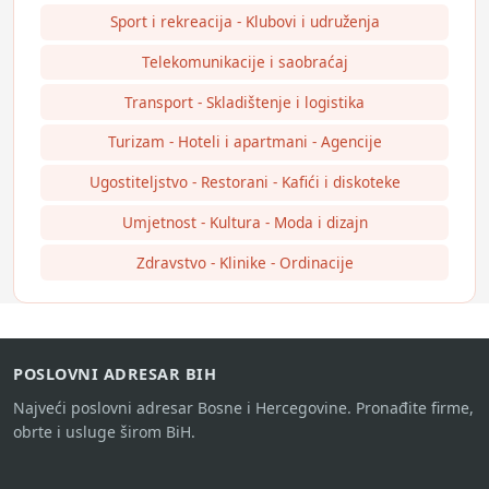
Sport i rekreacija - Klubovi i udruženja
Telekomunikacije i saobraćaj
Transport - Skladištenje i logistika
Turizam - Hoteli i apartmani - Agencije
Ugostiteljstvo - Restorani - Kafići i diskoteke
Umjetnost - Kultura - Moda i dizajn
Zdravstvo - Klinike - Ordinacije
POSLOVNI ADRESAR BIH
Najveći poslovni adresar Bosne i Hercegovine. Pronađite firme,
obrte i usluge širom BiH.