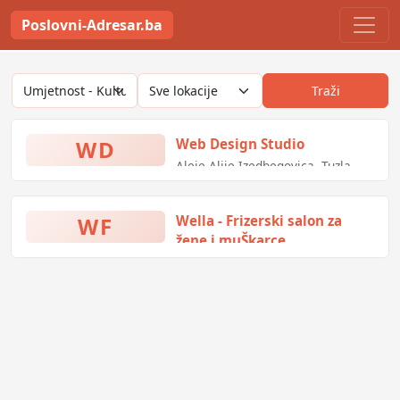
Poslovni-Adresar.ba
Traži
WD
Web Design Studio
Aleje Alije Izedbegovica, Tuzla,
Bosna i Hercegovina
WF
Wella - Frizerski salon za
žene i muŠkarce
Bistua Nuova L5, Zenica, Bosna i
Hercegovina