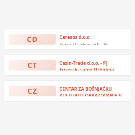
CD
Caresos d.o.o.
Zrinsko-frankopanska 76,
Ljubuški, Bosna i Hercegovina
CT
Cazin-Trade d.o.o. - PJ
Frizerski salon Orhideja
503. slavne brdske brigade bb,
Cazin, Bosna i Hercegovina
CZ
CENTAR ZA BOŠNJAĆKU
KULTURU I OBRAZOVANJE V.
Kladuša
Zuhdije Žalića 6, Velika Kladuša,
Bosna i Hercegovina