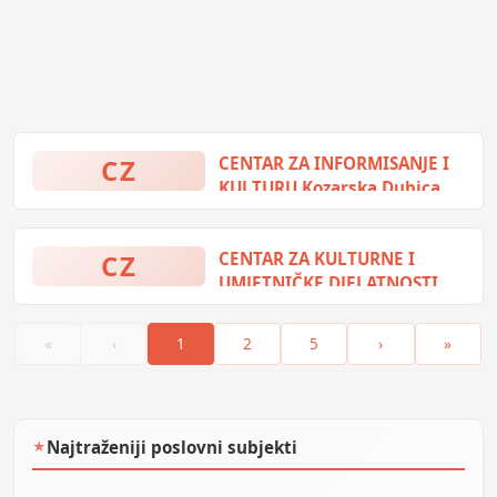
CZ
CENTAR ZA INFORMISANJE I
KULTURU Kozarska Dubica
Svetosavska 21, Kozarska Dubica,
Bosna i Hercegovina
CZ
CENTAR ZA KULTURNE I
UMJETNIČKE DJELATNOSTI
Prijedor
Branislava Nušića 11, Prijedor,
«
‹
1
2
5
›
»
Bosna i Hercegovina
Najtraženiji poslovni subjekti
★