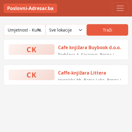
Poslovni-Adresar.ba
Traži
CK
Cafe knjižara Buybook d.o.o.
Radićeva 4, Sarajevo, Bosna i
Hercegovina
CK
Caffe-knjižara Littera
Jevrejska bb, Banja Luka, Bosna i
Hercegovina