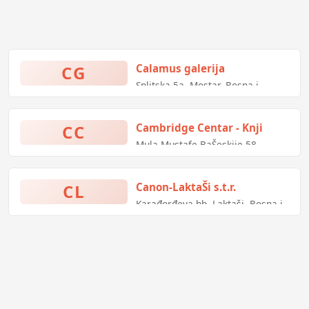
CG
Calamus galerija
Splitska 5a, Mostar, Bosna i
Hercegovina
CC
Cambridge Centar - Knji
Mula-Mustafe BaŠeskije 58,
Sarajevo, Bosna i Hercegovina
CL
Canon-LaktaŠi s.t.r.
Karađorđeva bb, Laktaši, Bosna i
Hercegovina