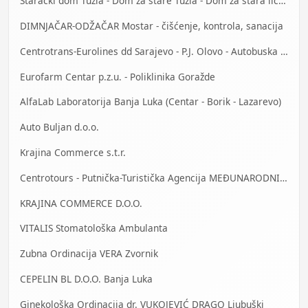
Starački dom Tuzla - Dom za stare Tuzla - Dom za stara lica Tuzla
DIMNJAČAR-ODŽAČAR Mostar - čišćenje, kontrola, sanacija
Centrotrans-Eurolines dd Sarajevo - P.J. Olovo - Autobuska stanica
Eurofarm Centar p.z.u. - Poliklinika Goražde
AlfaLab Laboratorija Banja Luka (Centar - Borik - Lazarevo)
Auto Buljan d.o.o.
Krajina Commerce s.t.r.
Centrotours - Putnička-Turistička Agencija MEĐUNARODNI AERODROM Sarajevo
KRAJINA COMMERCE D.O.O.
VITALIS Stomatološka Ambulanta
Zubna Ordinacija VERA Zvornik
CEPELIN BL D.O.O. Banja Luka
Ginekološka Ordinacija dr. VUKOJEVIĆ DRAGO Ljubuški