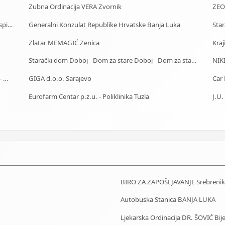
Zubna Ordinacija VERA Zvornik
ZEO
Auto Škola Sarajevo - Polaganje testova i vozačkog ispita
Generalni Konzulat Republike Hrvatske Banja Luka
Zlatar MEMAGIĆ Zenica
Kraj
Starački dom Doboj - Dom za stare Doboj - Dom za stara lica Doboj
NIKI
Starački dom Banja Luka - Dom za stare Banja Luka - Dom za stara lica Banjaluka
GIGA d.o.o. Sarajevo
Eurofarm Centar p.z.u. - Poliklinika Tuzla
BIRO ZA ZAPOŠLJAVANJE Srebrenik
Autobuska Stanica BANJA LUKA
Ljekarska Ordinacija DR. ŠOVIĆ Bije