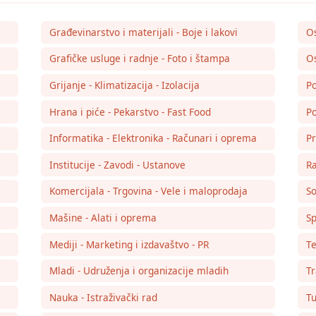
Građevinarstvo i materijali - Boje i lakovi
O
Grafičke usluge i radnje - Foto i štampa
Os
Grijanje - Klimatizacija - Izolacija
Po
Hrana i piće - Pekarstvo - Fast Food
Po
Informatika - Elektronika - Računari i oprema
Pr
Institucije - Zavodi - Ustanove
Ra
Komercijala - Trgovina - Vele i maloprodaja
So
Mašine - Alati i oprema
Sp
Mediji - Marketing i izdavaštvo - PR
Te
Mladi - Udruženja i organizacije mladih
Tr
Nauka - Istraživački rad
Tu