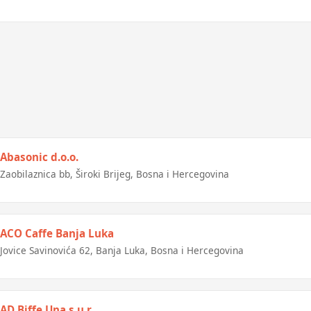
Abasonic d.o.o.
Zaobilaznica bb, Široki Brijeg, Bosna i Hercegovina
ACO Caffe Banja Luka
Jovice Savinovića 62, Banja Luka, Bosna i Hercegovina
AD Biffe Una s.u.r.