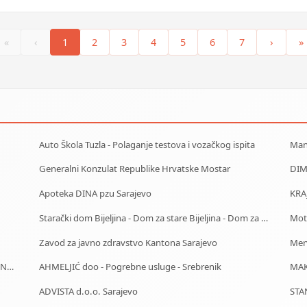
«
‹
1
2
3
4
5
6
7
›
»
Auto Škola Tuzla - Polaganje testova i vozačkog ispita
Mang
Generalni Konzulat Republike Hrvatske Mostar
Apoteka DINA pzu Sarajevo
KRA
Starački dom Bijeljina - Dom za stare Bijeljina - Dom za stara lica Bijeljina
Moto
Zavod za javno zdravstvo Kantona Sarajevo
Mer
J.U. Služba za zapošljavanje Kantona Sarajevo - Biro Novo Sarajevo
AHMELJIĆ doo - Pogrebne usluge - Srebrenik
ADVISTA d.o.o. Sarajevo
STAN