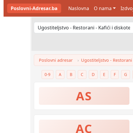
Poslovni-Adresar.ba
Naslovna
O nama
Izdvo
Poslovni adresar
Ugostiteljstvo - Restorani 
0-9
A
B
C
D
E
F
G
AS
AC