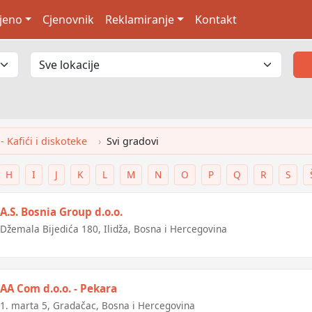
jeno
Cjenovnik
Reklamiranje
Kontakt
- Kafići i diskoteke
Svi gradovi
H
I
J
K
L
M
N
O
P
Q
R
S
A.S. Bosnia Group d.o.o.
Džemala Bijedića 180, Ilidža, Bosna i Hercegovina
AA Com d.o.o. - Pekara
1. marta 5, Gradačac, Bosna i Hercegovina