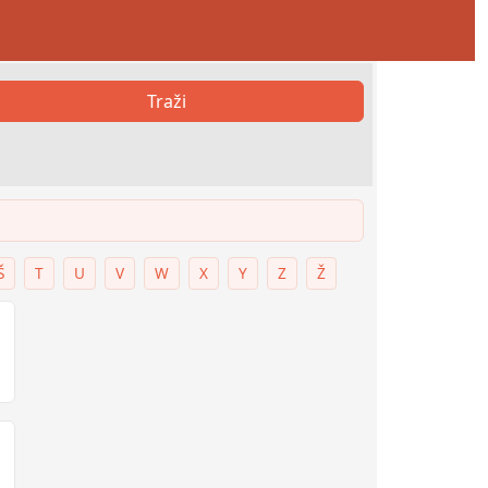
Traži
Š
T
U
V
W
X
Y
Z
Ž