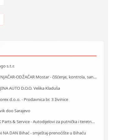
o s.t.r.
DIMNJAČAR-ODŽAČAR Mostar - čišćenje, kontrola, sanacija
JINA AUTO D.O.O. Velika Kladuša
rex d.o.o. - Prodavnica br. 3 živinice
vik doo Sarajevo
MAK Parts & Service - Autodijelovi za putnička i teretna vozila Gračanica
 NA DAN Bihać - smještaj-prenoćište u Bihaću