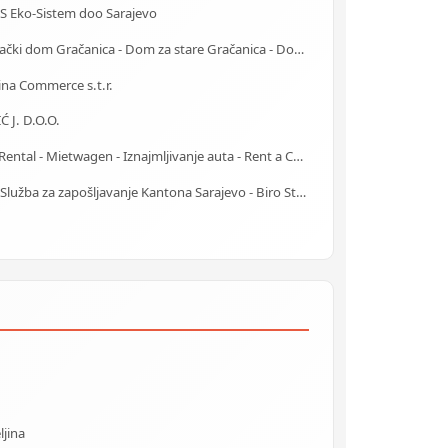
S Eko-Sistem doo Sarajevo
Starački dom Gračanica - Dom za stare Gračanica - Dom za stara lica Gračanica
ina Commerce s.t.r.
Ć J. D.O.O.
Car Rental - Mietwagen - Iznajmljivanje auta - Rent a Car Banja Luka
J.U. Služba za zapošljavanje Kantona Sarajevo - Biro Stari Grad
ljina