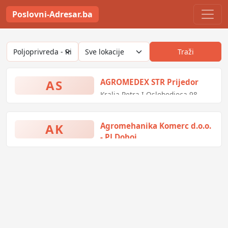
Poslovni-Adresar.ba
Traži
AS
AGROMEDEX STR Prijedor
Kralja Petra I Oslobodioca 98,
Prijedor, Bosna i Hercegovina
AK
Agromehanika Komerc d.o.o.
- PJ Doboj
Kolubarska bb, Doboj, Bosna i
Hercegovina