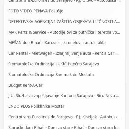
Centrotrans-Eurolines dd Sarajevo - P.J. Olovo - Autobuska stanica
FOTO-VIDEO PENAVA Posušje
DETEKTIVSKA AGENCIJA I ZAŠTITA OBJEKATA I LIČNOSTI ALFA DM Travnik
MAK Parts & Service - Autodijelovi za putnička i teretna vozila Gračanica
MEŠAN doo Bihać - Karoserijski dijelovi i auto-stakla
Car Rental - Mietwagen - Iznajmljivanje auta - Rent a Car Bihać
Stomatološka Ordinacija LUKIĆ Istočno Sarajevo
Stomatološka Ordinacija Sammak dr. Mustafa
Budget Rent-A-Car
J.U. Služba za zapošljavanje Kantona Sarajevo - Biro Novo Sarajevo
ENDO PLUS Poliklinika Mostar
Centrotrans-Eurolines dd Sarajevo - P.J. Kiseljak - Autobuska stanica
Starački dom Bihać - Dom za stare Bihać - Dom za stara lica Bihać