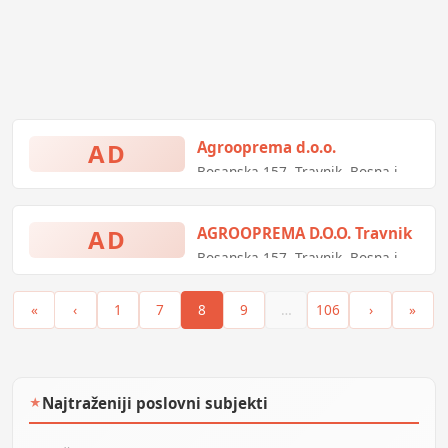
kvaliteta.
AD
Agrooprema d.o.o.
Bosanska 157, Travnik, Bosna i
Hercegovina
AD
AGROOPREMA D.O.O. Travnik
Bosanska 157, Travnik, Bosna i
Hercegovina
«
‹
1
7
8
9
…
106
›
»
Najtraženiji poslovni subjekti
★